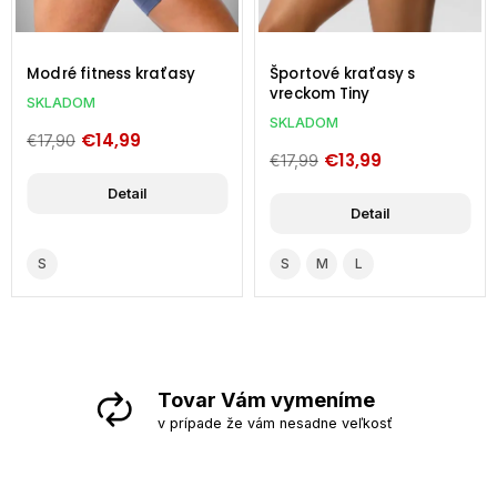
Modré fitness kraťasy
Športové kraťasy s
vreckom Tiny
SKLADOM
SKLADOM
€14,99
€17,90
€13,99
€17,99
Detail
Detail
S
S
M
L
Tovar Vám vymeníme
v prípade že vám nesadne veľkosť