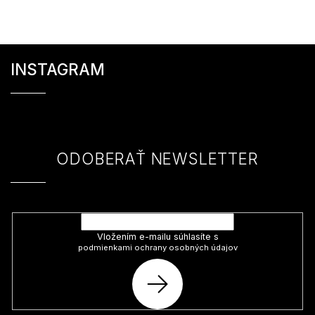
Z
á
INSTAGRAM
p
ä
t
i
e
ODOBERAŤ NEWSLETTER
Vložte svoj e-mail a my Vám budeme zasielať informácie o nových
produktoch na našom e-shope.
Vložením e-mailu súhlasíte s
podmienkami ochrany osobných údajov
PRIHLÁSIŤ
SA