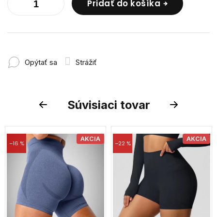
Pridať do košíka
Opýtať sa
Strážiť
Súvisiaci tovar
Previous
Next
AKCIA
AKCIA
–16 %
–22 %