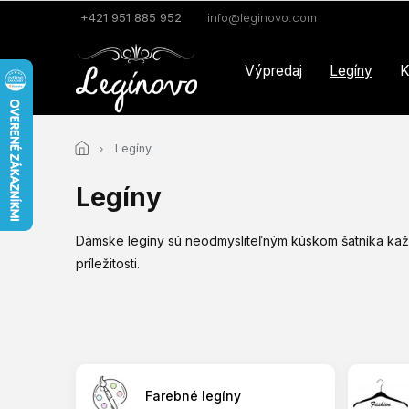
Prejsť
+421 951 885 952
info@leginovo.com
na
obsah
Výpredaj
Legíny
K
Legíny
Legíny
Dámske legíny sú neodmysliteľným kúskom šatníka každe
príležitosti.
Farebné legíny