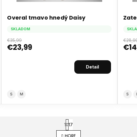
Overal tmavo hnedý Daisy
Zate
SKLADOM
SKL
€35,99
€28,9
€23,99
€14
Detail
S
M
S
S
1
17
t
O
r
HORE