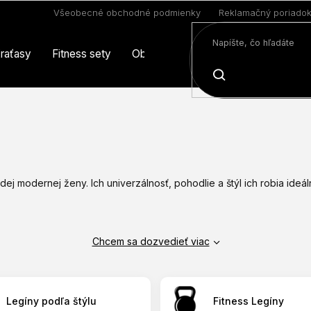
Všeobecné obchodné podmienky
Reklamačný poriado
raťasy
Fitness sety
Oblečenie
Limitovaná edícia
HĽADAŤ
j modernej ženy. Ich univerzálnosť, pohodlie a štýl ich robia ide
Chcem sa dozvedieť viac
Legíny podľa štýlu
Fitness Legíny