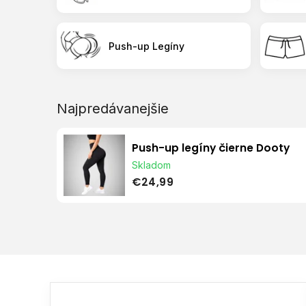
Push-up Legíny
Najpredávanejšie
Push-up legíny čierne Dooty
Skladom
€24,99
V
ý
p