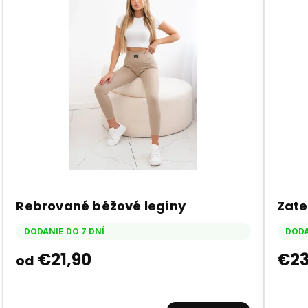
Rebrované béžové legíny
Zate
DODANIE DO 7 DNÍ
DODA
€21,90
€23
od