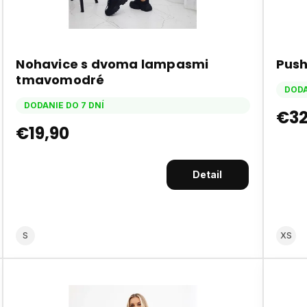
Nohavice s dvoma lampasmi
Push
tmavomodré
DODA
DODANIE DO 7 DNÍ
€32
€19,90
Detail
S
XS