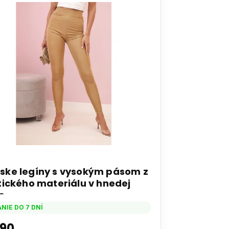
ke legíny s vysokým pásom z
tického materiálu v hnedej
e
NIE DO 7 DNÍ
,90