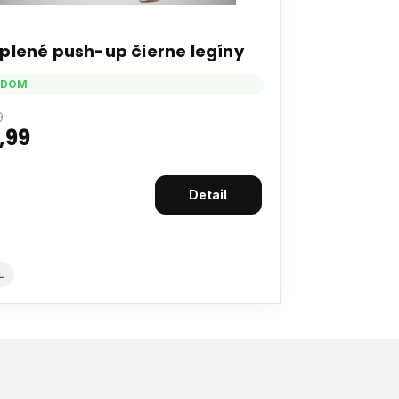
plené push-up čierne legíny
ADOM
9
,99
Detail
L