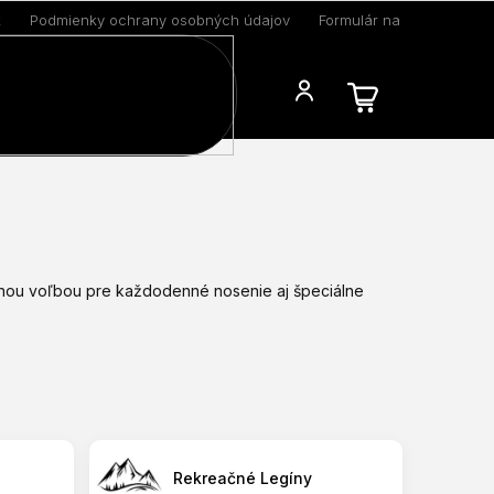
k
Podmienky ochrany osobných údajov
Formulár na odstúpenie 
Blog
álnou voľbou pre každodenné nosenie aj špeciálne
Rekreačné Legíny