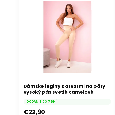
i
s
p
r
o
d
u
k
t
o
v
Dámske legíny s otvormi na päty,
vysoký pás svetlé camelové
DODANIE DO 7 DNÍ
€22,90