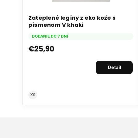
Zateplené legíny z eko kože s
písmenom V khaki
DODANIE DO 7 DNÍ
€25,90
Detail
XS