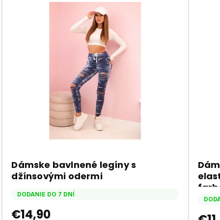
Dámske bavlnené legíny s
Dáms
džínsovými odermi
elas
farb
DODANIE DO 7 DNÍ
DODA
€14,90
€11