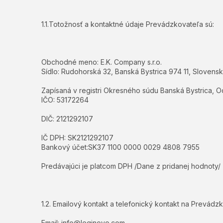
1.1.Totožnosť a kontaktné údaje Prevádzkovateľa sú:
Obchodné meno: E.K. Company s.r.o.
Sídlo: Rudohorská 32, Banská Bystrica 974 11, Slovensk
Zapísaná v registri Okresného súdu Banská Bystrica, O
IČO: 53172264
DIČ: 2121292107
IČ DPH: SK2121292107
Bankový účet:
SK37 1100 0000 0029 4808 7955
Predávajúci je platcom DPH /Dane z pridanej hodnoty/
1.2. Emailový kontakt a telefonický kontakt na Prevádzk
Email: info@leginovo.com