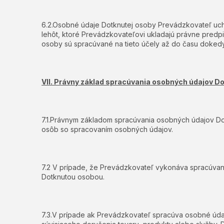
6.2.Osobné údaje Dotknutej osoby Prevádzkovateľ uch
lehôt, ktoré Prevádzkovateľovi ukladajú právne predp
osoby sú spracúvané na tieto účely až do času dokedy
VII. Právny základ spracúvania osobných údajov D
7.1.Právnym základom spracúvania osobných údajov Dot
osôb so spracovaním osobných údajov.
7.2 V prípade, že Prevádzkovateľ vykonáva spracúvan
Dotknutou osobou.
7.3.V prípade ak Prevádzkovateľ spracúva osobné údaj