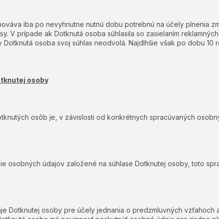
ováva iba po nevyhnutne nutnú dobu potrebnú na účely plnenia zml
isy. V prípade ak Dotknutá osoba súhlasila so zasielaním reklamn
 Dotknutá osoba svoj súhlas neodvolá. Najdlhšie však po dobu 10 r
otknutej osoby
knutých osôb je, v závislosti od konkrétnych spracúvaných osobný
ie osobných údajov založené na súhlase Dotknutej osoby, toto sp
e Dotknutej osoby pre účely jednania o predzmluvných vzťahoch a 