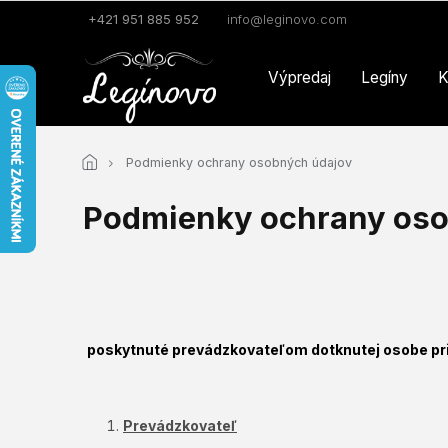
Prejsť
+421 951 885 952
info@leginovo.com
na
obsah
Výpredaj
Legíny
K
Podmienky ochrany osobných údajov
Podmienky ochrany oso
poskytnuté prevádzkovateľom dotknutej osobe pri
Prevádzkovateľ