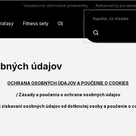
Všeobecné obchodné podmienky
Reklamačný poriado
raťasy
Fitness sety
Oblečenie
Limitovaná edícia
HĽADAŤ
bných údajov
OCHRANA OSOBNÝCH ÚDAJOV A POUČENIE O COOKIES
/ Zásady a poučenia o ochrane osobných údajov
 získavaní osobných údajov od dotknutej osoby a poučenie o 