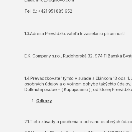
Tel. č.: +421 951 885 952
1.3.Adresa Prevádzkovateľa k zasielaniu písomností:
E.K. Company s.r.o., Rudohorská 32, 974 11 Banská Byst
1.4.Prevádzkovateľ týmto v súlade s článkom 13 ods. 1
osobných údajov a o voľnom pohybe takýchto údajov, k
Dotknutej osobe – ( Kupujúcemu ), od ktorej Prevádzkov
Odkazy
2.1.Tieto zásady a poučenia o ochrane osobných úda