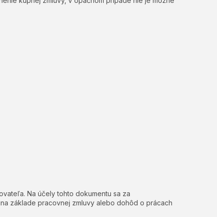
lnenie kúpnej zmluvy, v opačnom prípade nie je možné
ovateľa. Na účely tohto dokumentu sa za
 na základe pracovnej zmluvy alebo dohôd o prácach