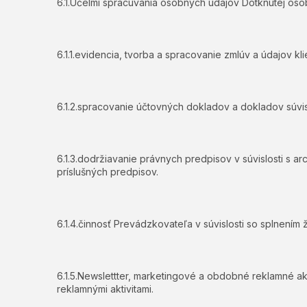
6.1.Účelmi spracúvania osobných údajov Dotknutej oso
6.1.1.evidencia, tvorba a spracovanie zmlúv a údajov kl
6.1.2.spracovanie účtovných dokladov a dokladov súv
6.1.3.dodržiavanie právnych predpisov v súvislosti s a
príslušných predpisov.
6.1.4.činnosť Prevádzkovateľa v súvislosti so splnením
6.1.5.Newslettter, marketingové a obdobné reklamné a
reklamnými aktivitami.