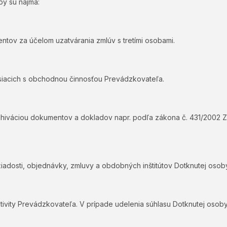
by sú najmä:
ientov za účelom uzatvárania zmlúv s tretími osobami.
isiacich s obchodnou činnosťou Prevádzkovateľa.
rchiváciou dokumentov a dokladov napr. podľa zákona č. 431/2002 Z.
 žiadosti, objednávky, zmluvy a obdobných inštitútov Dotknutej osob
ktivity Prevádzkovateľa. V prípade udelenia súhlasu Dotknutej os