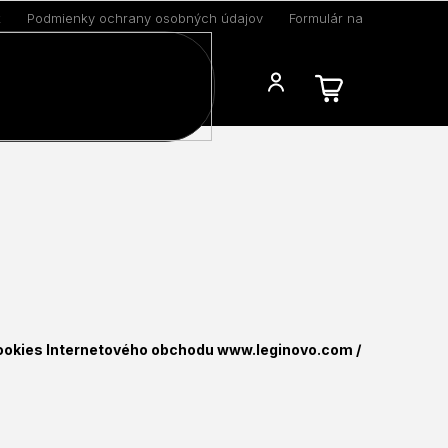
k
Podmienky ochrany osobných údajov
Formulár na odstúpenie 
Blog
cookies Internetového obchodu www.leginovo.com /