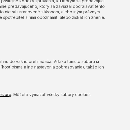
ne príslušné kódexy správania, ku ktorým sa predávajúci
nie predávajúceho, ktorý sa zaviazal dodržiavať tento
eto nie sú ustanovené zákonom, alebo iným právnym
spotrebiteľ s nimi oboznámiť, alebo získať ich znenie.
tiahnu do vášho prehliadača. Vďaka tomuto súboru si
ľkosť písma a iné nastavenia zobrazovania), takže ich
es.org
. Môžete vymazať všetky súbory cookies