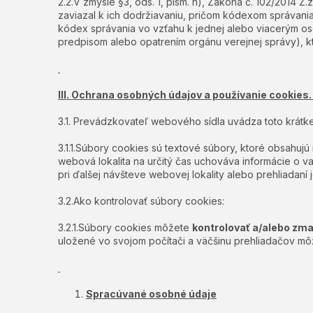
2.2.V zmysle §3, ods. 1, písm. n), Zákona č. 102/2014 Z
zaviazal k ich dodržiavaniu, pričom kódexom správania
kódex správania vo vzťahu k jednej alebo viacerým o
predpisom alebo opatrením orgánu verejnej správy), kt
III. Ochrana osobných údajov a používanie cookies
3.1. Prevádzkovateľ webového sídla uvádza toto krátk
3.1.1.Súbory cookies sú textové súbory, ktoré obsahujú
webová lokalita na určitý čas uchováva informácie o v
pri ďalšej návšteve webovej lokality alebo prehliadaní
3.2.Ako kontrolovať súbory cookies:
3.2.1.Súbory cookies môžete
kontrolovať a/alebo zm
uložené vo svojom počítači a väčšinu prehliadačov môže
Spracúvané osobné údaje