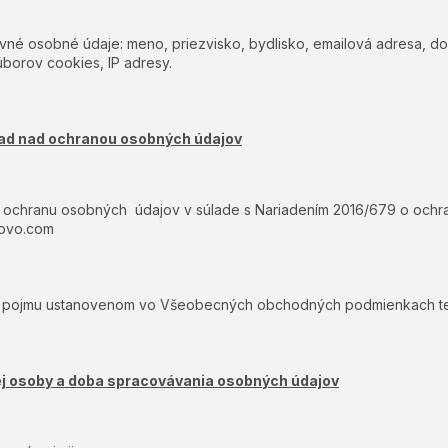
vné osobné údaje: meno, priezvisko, bydlisko, emailová adresa, dom
borov cookies, IP adresy.
ľad nad ochranou osobných údajov
ochranu osobných údajov v súlade s Nariadením 2016/679 o ochra
novo.com
e pojmu ustanovenom vo Všeobecných obchodných podmienkach tejto 
j osoby a doba spracovávania osobných údajov