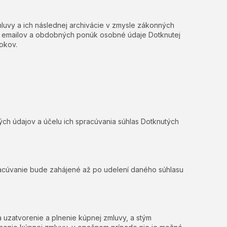
uvy a ich následnej archivácie v zmysle zákonných
ých emailov a obdobných ponúk osobné údaje Dotknutej
okov.
ch údajov a účelu ich spracúvania súhlas Dotknutých
racúvanie bude zahájené až po udelení daného súhlasu
uzatvorenie a plnenie kúpnej zmluvy, a stým