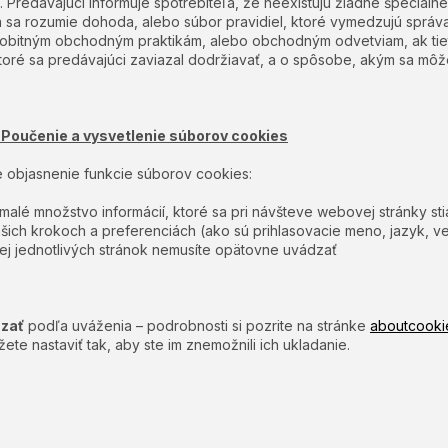
.z. Predávajúci informuje spotrebiteľa, že neexistujú žiadne špeciál
 sa rozumie dohoda, alebo súbor pravidiel, ktoré vymedzujú správa
sobitným obchodným praktikám, alebo obchodným odvetviam, ak ti
oré sa predávajúci zaviazal dodržiavať, a o spôsobe, akým sa môže 
. Poučenie a vysvetlenie súborov cookies
e objasnenie funkcie súborov cookies:
 malé množstvo informácií, ktoré sa pri návšteve webovej stránky s
ašich krokoch a preferenciách (ako sú prihlasovacie meno, jazyk, ve
 jej jednotlivých stránok nemusíte opätovne uvádzať
azať
podľa uváženia – podrobnosti si pozrite na stránke
aboutcooki
te nastaviť tak, aby ste im znemožnili ich ukladanie.