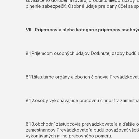
súvisiaceho doručenia tovaru, produktu alebo služby.
plnenie zabezpečiť. Osobné údaje pre daný účel sa sp
VIII. Príjemcovia alebo kategórie príjemcov osobný
8.1.Príjemcom osobných údajov Dotknutej osoby budú 
8.1.1.štatutárne orgány alebo ich členovia Prevádzkovat
8.1.2.osoby vykonávajúce pracovnú činnosť v zames
8.1.3.obchodní zástupcovia prevádzkovateľa a ďalšie 
zamestnancov Prevádzkovateľa budú považovať všetky
vykonávaných mimo pracovného pomeru.