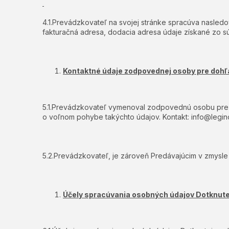
4.1.Prevádzkovateľ na svojej stránke spracúva nasledo
fakturačná adresa, dodacia adresa údaje získané zo sú
Kontaktné údaje zodpovednej osoby pre doh
5.1.Prevádzkovateľ vymenoval zodpovednú osobu pre 
o voľnom pohybe takýchto údajov. Kontakt: info@legi
5.2.Prevádzkovateľ, je zároveň Predávajúcim v zmysl
Účely spracúvania osobných údajov Dotknute