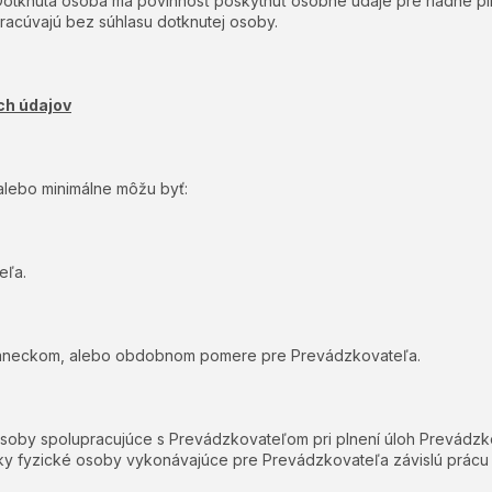
 Dotknutá osoba má povinnosť poskytnúť osobné údaje pre riadne p
racúvajú bez súhlasu dotknutej osoby.
ch údajov
alebo minimálne môžu byť:
eľa.
tnaneckom, alebo obdobnom pomere pre Prevádzkovateľa.
osoby spolupracujúce s Prevádzkovateľom pri plnení úloh Prevádzk
 fyzické osoby vykonávajúce pre Prevádzkovateľa závislú prácu