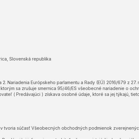
rica, Slovenská republika
. a 2. Nariadenia Európskeho parlamentu a Rady (EÚ) 2016/679 z 27.
torým sa zrušuje smernica 95/46/ES všeobecné nariadenie o ochra
ateľ ( Predávajúci ) získava osobné údaje, ktoré sa jej týkajú, tiet
jov tvoria súčasť Všeobecných obchodných podmienok zverejnený