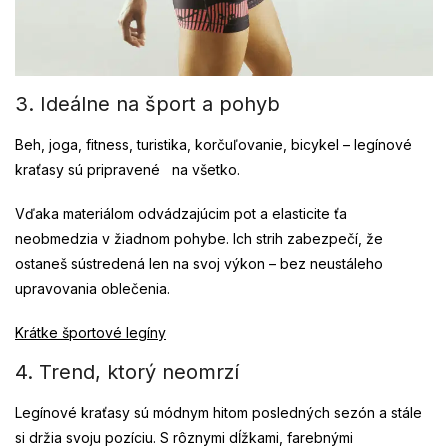
3. Ideálne na šport a pohyb
Beh, joga, fitness, turistika, korčuľovanie, bicykel – legínové
kraťasy sú pripravené na všetko.
Vďaka materiálom odvádzajúcim pot a elasticite ťa
neobmedzia v žiadnom pohybe. Ich strih zabezpečí, že
ostaneš sústredená len na svoj výkon – bez neustáleho
upravovania oblečenia.
Krátke športové legíny
4. Trend, ktorý neomrzí
Legínové kraťasy sú módnym hitom posledných sezón a stále
si držia svoju pozíciu. S rôznymi dĺžkami, farebnými