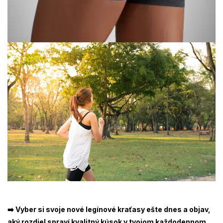
➡️ Vyber si svoje nové legínové kraťasy ešte dnes a objav,
aký rozdiel spraví kvalitný kúsok v tvojom každodennom