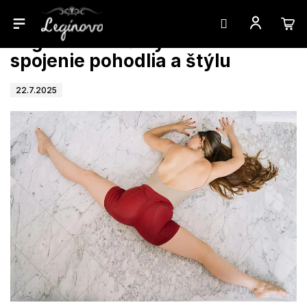
Prejsť
Legínové kraťasy - dokonalé
na
obsah
spojenie pohodlia a štýlu
22.7.2025