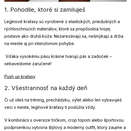
1. Pohodlie, ktoré si zamiluješ
Legínové kraťasy sú vyrobené z elastických, priedušných a
rýchloschnúcich materiálov, ktoré sa prispôsobia tvojej
postave ako druhá koža. Nezarezávajú sa, nešmýkajú a držia
na mieste aj pri intenzívnom pohybe.
Vďaka vysokému pásu krásne tvarujú pás a zadoček –
sebavedomie zaručené!
Push up kraťasy
2. Všestrannosť na každý deň
Či už ideš na tréning, prechádzku, výlet alebo len vybavuješ
veci v meste, legínové kraťasy ti poslúžia vždy.
V kombinácii s oversize tričkom, crop topom alebo športovou
podprsenkou vytvoria štýlový a moderný outfit, ktorý zaujme a