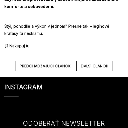
komforte a sebavedomí.
Štýl, pohodlie a výkon v jednom? Presne tak – legínové
kraťasy ťa nesklamú.
🛒 Nakupuj tu
PREDCHÁDZAJÚCI ČLÁNOK
ĎALŠÍ ČLÁNOK
Z
á
INSTAGRAM
p
ä
t
i
e
ODOBERAŤ NEWSLETTER