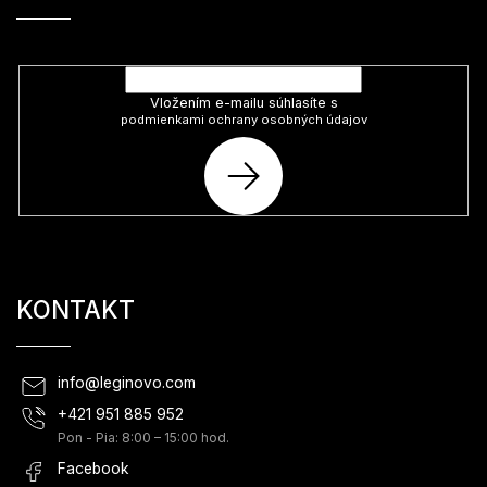
Vložte svoj e-mail a my Vám budeme zasielať informácie o nových
produktoch na našom e-shope.
Vložením e-mailu súhlasíte s
podmienkami ochrany osobných údajov
PRIHLÁSIŤ
SA
KONTAKT
info
@
leginovo.com
+421 951 885 952
Pon - Pia: 8:00 – 15:00 hod.
Facebook