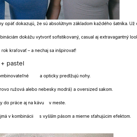
íny opäť dokazujú, že sú absolútnym základom každého šatníka. Už
áciám dokážu vytvoriť sofistikovaný, casual aj extravagantný look
 rok kraľovať – a nechaj sa inšpirovať!
 + pastel
o kombinovateľné a opticky predlžujú nohy.
údrovo ružová alebo nebesky modrá) a oversized sakom.
lny do práce aj na kávu v meste.
ajmä v kombinácii s vyšším pásom a mierne sťahujúcim efektom.