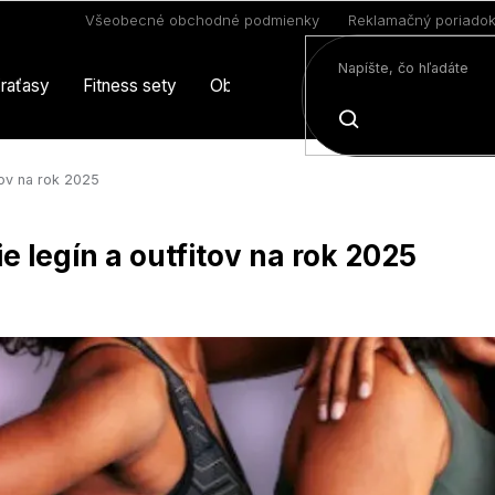
Všeobecné obchodné podmienky
Reklamačný poriado
raťasy
Fitness sety
Oblečenie
Limitovaná edícia
HĽADAŤ
tov na rok 2025
 legín a outfitov na rok 2025