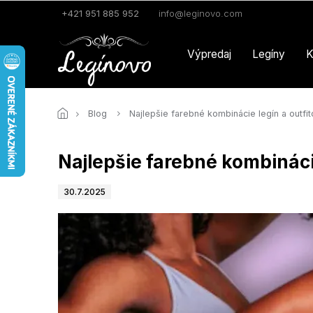
Prejsť
+421 951 885 952
info@leginovo.com
na
obsah
Výpredaj
Legíny
K
Blog
Najlepšie farebné kombinácie legín a outfi
Najlepšie farebné kombinácie
30.7.2025