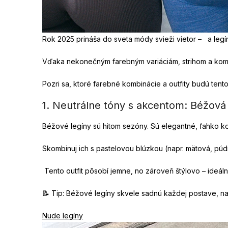
Rok 2025 prináša do sveta módy svieži vietor – a leg
Vďaka nekonečným farebným variáciám, strihom a kombin
Pozri sa, ktoré farebné kombinácie a outfity budú tento
1. Neutrálne tóny s akcentom: Béžová
Béžové legíny sú hitom sezóny. Sú elegantné, ľahk
Skombinuj ich s pastelovou blúzkou (napr. mätová, p
Tento outfit pôsobí jemne, no zároveň štýlovo – ideá
📝 Tip: Béžové legíny skvele sadnú každej postave, n
Nude legíny