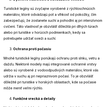
Turistické legíny sú zvyčajne vyrobené z rýchloschnúcich
materiálov, ktoré odvádzajú pot a vlhkosť od pokožky, čím
zabezpečujú, že zostanete suchí a pohodlní aj pri intenzívnom
cvičení. Táto vlastnosť je obzvlášť dôležitá pri dlhých túrach
alebo pri turistike v horúcich podmienkach, kedy sa
potrebujete udržať svieži a suchí.
Ochrana proti počasiu
Mnohé turistické legíny ponúkajú ochranu proti slnku, vetru a
dažďu. Niektoré modely majú integrované ochranné vrstvy
alebo sú vyrobené z vodoodpudivých materiálov, ktoré vás
udržia v suchu aj pri nepriaznivom počasí. To je obzvlášť
dôležité pri turistike v horských oblastiach, kde sa počasie
môže meniť veľmi rýchlo.
Funkčné vrecká a detaily