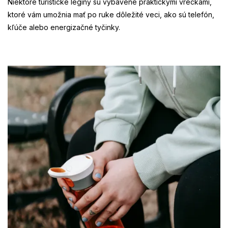
Niektoré turistické legíny sú vybavené praktickými vreckami,
ktoré vám umožnia mať po ruke dôležité veci, ako sú telefón,
kľúče alebo energizačné tyčinky.