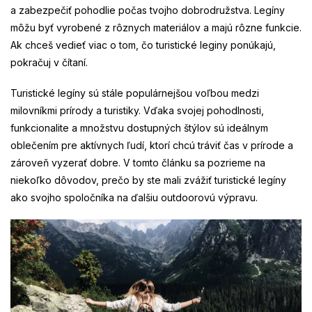
a zabezpečiť pohodlie počas tvojho dobrodružstva. Legíny
môžu byť vyrobené z rôznych materiálov a majú rôzne funkcie.
Ak chceš vedieť viac o tom, čo turistické leginy ponúkajú,
pokračuj v čítaní.
Turistické legíny sú stále populárnejšou voľbou medzi
milovníkmi prírody a turistiky. Vďaka svojej pohodlnosti,
funkcionalite a množstvu dostupných štýlov sú ideálnym
oblečením pre aktívnych ľudí, ktorí chcú tráviť čas v prírode a
zároveň vyzerať dobre. V tomto článku sa pozrieme na
niekoľko dôvodov, prečo by ste mali zvážiť turistické legíny
ako svojho spoločníka na ďalšiu outdoorovú výpravu.