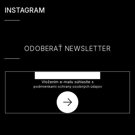
Z
á
INSTAGRAM
p
ä
t
i
e
ODOBERAŤ NEWSLETTER
Vložte svoj e-mail a my Vám budeme zasielať informácie o nových
produktoch na našom e-shope.
Vložením e-mailu súhlasíte s
podmienkami ochrany osobných údajov
PRIHLÁSIŤ
SA