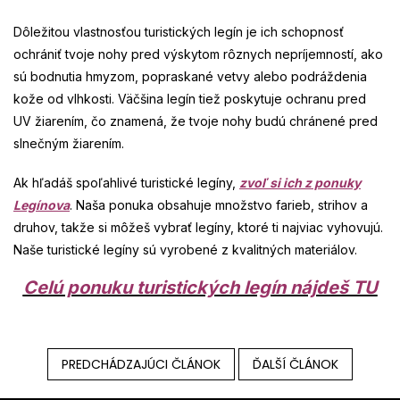
Dôležitou vlastnosťou turistických legín je ich schopnosť
ochrániť tvoje nohy pred výskytom rôznych nepríjemností, ako
sú bodnutia hmyzom, popraskané vetvy alebo podráždenia
kože od vlhkosti. Väčšina legín tiež poskytuje ochranu pred
UV žiarením, čo znamená, že tvoje nohy budú chránené pred
slnečným žiarením.
Ak hľadáš spoľahlivé turistické legíny,
zvoľ si ich z ponuky
Legínova
. Naša ponuka obsahuje množstvo farieb, strihov a
druhov, takže si môžeš vybrať legíny, ktoré ti najviac vyhovujú.
Naše turistické legíny sú vyrobené z kvalitných materiálov.
Celú ponuku turistických legín nájdeš TU
PREDCHÁDZAJÚCI ČLÁNOK
ĎALŠÍ ČLÁNOK