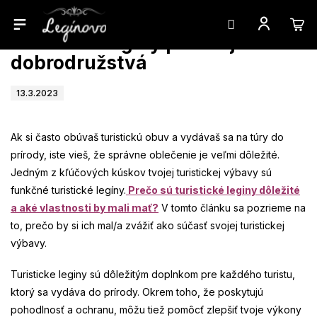
Prejsť
Turistické legíny pre tvoje
na
obsah
dobrodružstvá
13.3.2023
Ak si často obúvaš turistickú obuv a vydávaš sa na túry do
prírody, iste vieš, že správne oblečenie je veľmi dôležité.
Jedným z kľúčových kúskov tvojej turistickej výbavy sú
funkčné turistické legíny.
Prečo sú turistické leginy dôležité
a aké vlastnosti by mali mať?
V tomto článku sa pozrieme na
to, prečo by si ich mal/a zvážiť ako súčasť svojej turistickej
výbavy.
Turisticke leginy sú dôležitým doplnkom pre každého turistu,
ktorý sa vydáva do prírody. Okrem toho, že poskytujú
pohodlnosť a ochranu, môžu tiež pomôcť zlepšiť tvoje výkony