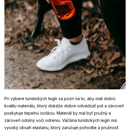
Pri výbere turistických legín sa pozri na to, aby mali dobrú
kvalitu materiálu, ktorý dokáže dobre odvádzať pot a zároveň
poskytuje tepelnú izoláciu. Materiál by mal byť pružný a
zároveň odolný voči odreniu. Väčšina turistických legín má
vysoký obsah elastanu, ktorý zaručuje pohodlie a pružnosť.