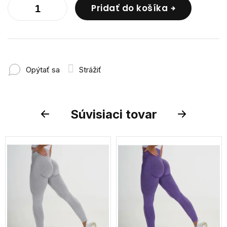
Pridať do košíka
Opýtať sa
Strážiť
Súvisiaci tovar
Previous
Next