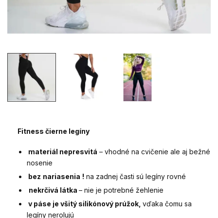
Fitness čierne legíny
materiál nepresvitá
– vhodné na cvičenie ale aj bežné
nosenie
bez
nariasenia
!
na zadnej časti sú legíny rovné
nekrčivá látka
– nie je potrebné žehlenie
v páse je všitý silikónový prúžok,
vďaka čomu sa
legíny nerolujú