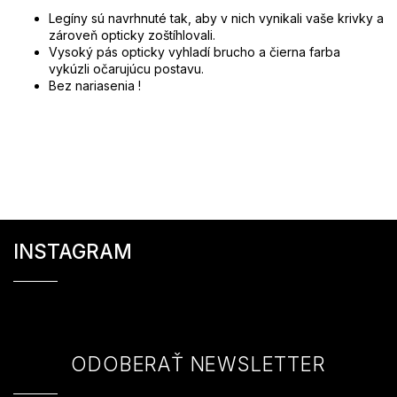
Legíny sú navrhnuté tak, aby v nich vynikali vaše krivky a
zároveň opticky zoštíhlovali.
Vysoký pás opticky vyhladí brucho a čierna farba
vykúzli očarujúcu postavu.
Bez nariasenia !
Z
á
INSTAGRAM
p
ä
t
i
e
ODOBERAŤ NEWSLETTER