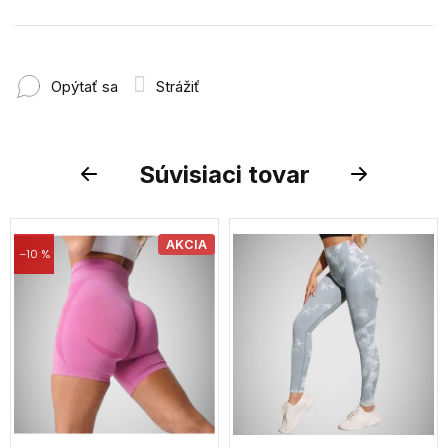
Opýtať sa
Strážiť
Súvisiaci tovar
Previous
Next
AKCIA
–10 %