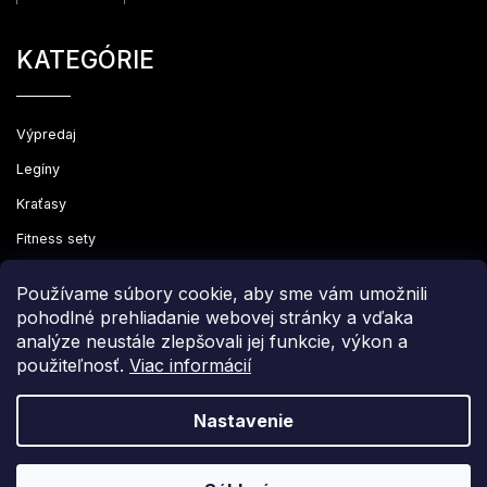
KATEGÓRIE
Výpredaj
Legíny
Kraťasy
Fitness sety
Oblečenie
Používame súbory cookie, aby sme vám umožnili
pohodlné prehliadanie webovej stránky a vďaka
analýze neustále zlepšovali jej funkcie, výkon a
použiteľnosť.
Viac informácií
Copyright 2026
Leginovo
. Všetky práva vyhradené.
Upraviť nastavenie cookies
Nastavenie
Grafický návrh vytvořil a nakódoval
Shoptak.cz