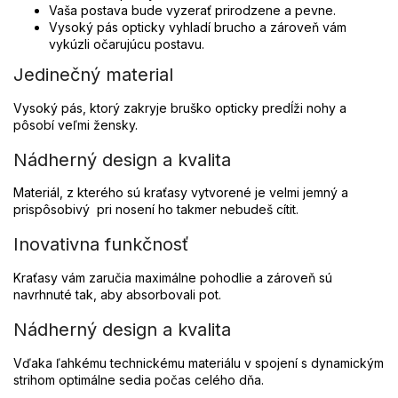
Vaša postava bude vyzerať prirodzene a pevne.
Vysoký pás opticky vyhladí brucho a zároveň vám
vykúzli očarujúcu postavu.
Jedinečný material
Vysoký pás, ktorý zakryje bruško opticky predĺži nohy a
pôsobí veľmi žensky.
Nádherný design a kvalita
Materiál, z kterého sú kraťasy vytvorené je velmi jemný a
prispôsobivý pri nosení ho takmer nebudeš cítit.
Inovativna funkčnosť
Kraťasy vám zaručia maximálne pohodlie a zároveň sú
navrhnuté tak, aby absorbovali pot.
Nádherný design a kvalita
Vďaka ľahkému technickému materiálu v spojení s dynamickým
strihom optimálne sedia počas celého dňa.