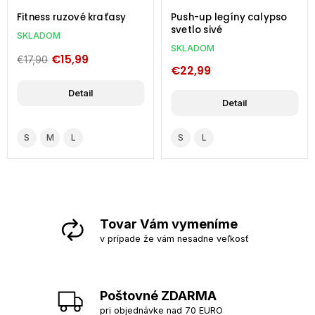
Fitness ruzové kraťasy
Push-up legíny calypso
svetlo sivé
SKLADOM
SKLADOM
€15,99
€17,90
€22,99
Detail
Detail
S
M
L
S
L
Tovar Vám vymeníme
v prípade že vám nesadne veľkosť
Poštovné ZDARMA
pri objednávke nad 70 EURO