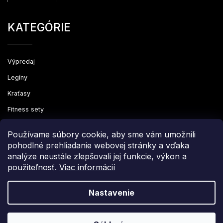
KATEGÓRIE
Výpredaj
Legíny
Kraťasy
Fitness sety
Oblečenie
Používame súbory cookie, aby sme vám umožnili
pohodlné prehliadanie webovej stránky a vďaka
analýze neustále zlepšovali jej funkcie, výkon a
použiteľnosť.
Viac informácií
Copyright 2026
Leginovo
. Všetky práva vyhradené.
Upraviť nastavenie cookies
Nastavenie
Grafický návrh vytvořil a nakódoval
Shoptak.cz