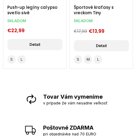
Push-up legíny calypso
Športové kraťasy s
svetlo sivé
vreckom Tiny
SKLADOM
SKLADOM
€22,99
€13,99
€17,99
Detail
Detail
S
L
S
M
L
Tovar Vám vymeníme
v prípade že vám nesadne veľkosť
Poštovné ZDARMA
pri objednávke nad 70 EURO