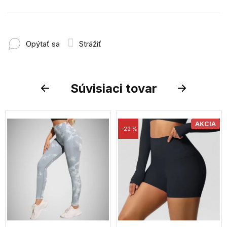
Opýtať sa
Strážiť
Súvisiaci tovar
Previous
Next
AKCIA
–22 %