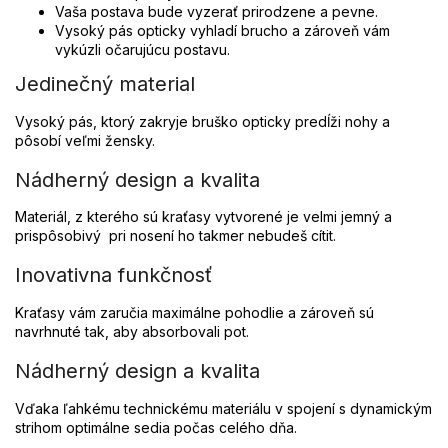
Vaša postava bude vyzerať prirodzene a pevne.
Vysoký pás opticky vyhladí brucho a zároveň vám
vykúzli očarujúcu postavu.
Jedinečný material
Vysoký pás, ktorý zakryje bruško opticky predĺži nohy a
pôsobí veľmi žensky.
Nádherný design a kvalita
Materiál, z kterého sú kraťasy vytvorené je velmi jemný a
prispôsobivý pri nosení ho takmer nebudeš cítit.
Inovativna funkčnosť
Kraťasy vám zaručia maximálne pohodlie a zároveň sú
navrhnuté tak, aby absorbovali pot.
Nádherný design a kvalita
Vďaka ľahkému technickému materiálu v spojení s dynamickým
strihom optimálne sedia počas celého dňa.