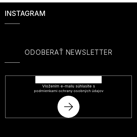
Z
á
INSTAGRAM
p
ä
t
i
e
ODOBERAŤ NEWSLETTER
Vložte svoj e-mail a my Vám budeme zasielať informácie o nových
produktoch na našom e-shope.
Vložením e-mailu súhlasíte s
podmienkami ochrany osobných údajov
PRIHLÁSIŤ
SA