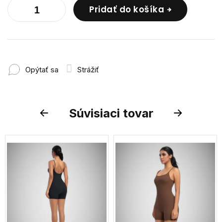
Pridať do košíka
Opýtať sa
Strážiť
Súvisiaci tovar
Previous
Next