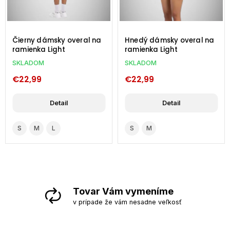
Čierny dámsky overal na
Hnedý dámsky overal na
ramienka Light
ramienka Light
SKLADOM
SKLADOM
€22,99
€22,99
Detail
Detail
S
M
L
S
M
Tovar Vám vymeníme
v prípade že vám nesadne veľkosť