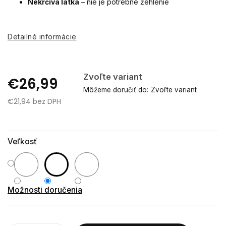
Ne­krčivá látka
– nie je potrebné žehlenie
Detailné informácie
Zvoľte variant
€26,99
Môžeme doručiť do:
Zvoľte variant
€21,94 bez DPH
Jednotková
cena:
Veľkosť
Možnosti doručenia