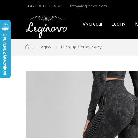
Prejsť
+421 951 885 952
info@leginovo.com
na
obsah
Výpredaj
Legíny
K
Legíny
Push-up čierne legíny