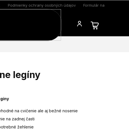
k
Podmienky ochrany osobných údajov
Formulár na odstúpenie 
Blog
ne legíny
gíny
vhodné na cvičenie ale aj bežné nosenie
nie na zadnej časti
 potrebné žehlenie