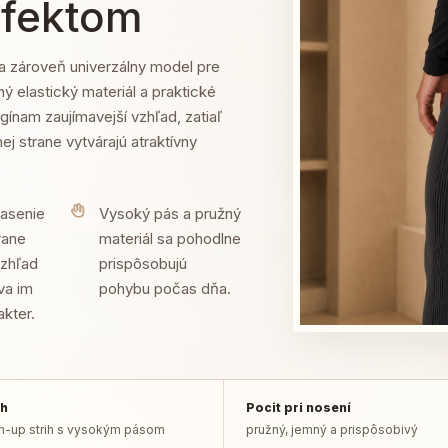
fektom
a zároveň univerzálny model pre
ný elastický materiál a praktické
ínam zaujímavejší vzhľad, zatiaľ
j strane vytvárajú atraktívny
iasenie
Vysoký pás a pružný
rane
materiál sa pohodlne
vzhľad
prispôsobujú
va im
pohybu počas dňa.
kter.
ih
Pocit pri nosení
h-up strih s vysokým pásom
pružný, jemný a prispôsobivý