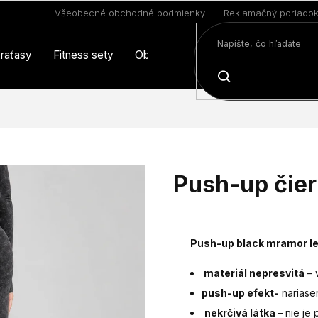
Všeobecné obchodné podmienky
Reklamačný poriado
raťasy
Fitness sety
Oblečenie
Limitovaná edícia
HĽADAŤ
Push-up čier
Push-up black mramor le
materiál nepresvitá
– 
push-up efekt-
nariase
nekrčivá látka
– nie je