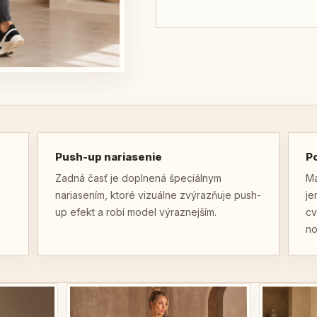
Push-up nariasenie
P
Zadná časť je doplnená špeciálnym
Ma
nariasením, ktoré vizuálne zvýrazňuje push-
je
up efekt a robí model výraznejším.
cv
no