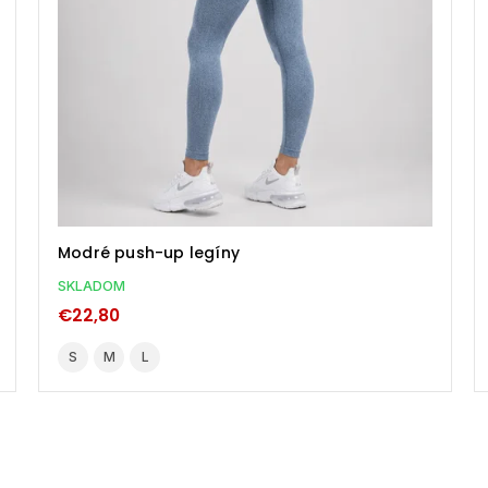
Modré push-up legíny
SKLADOM
€22,80
S
M
L