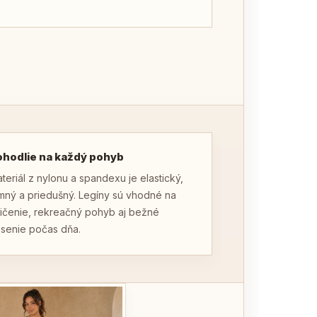
ohodlie na každý pohyb
teriál z nylonu a spandexu je elastický,
mný a priedušný. Legíny sú vhodné na
ičenie, rekreačný pohyb aj bežné
senie počas dňa.