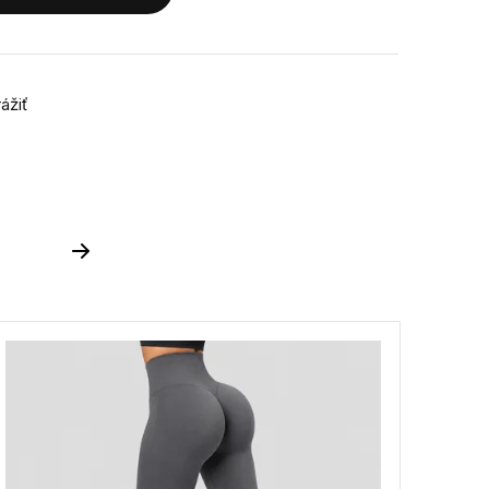
rážiť
Next