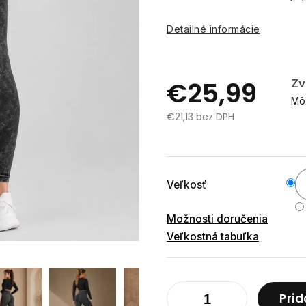
Detailné informácie
€25,99
Zv
Môž
€21,13 bez DPH
Jednotková
cena:
Veľkosť
Možnosti doručenia
Veľkostná tabuľka
Prid