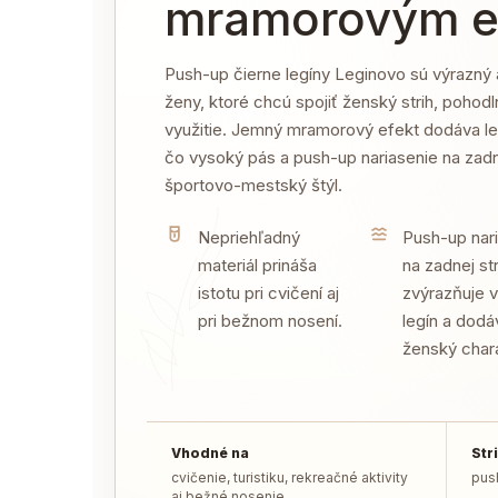
mramorovým e
Push-up čierne legíny Leginovo sú výrazný 
ženy, ktoré chcú spojiť ženský strih, pohodl
využitie. Jemný mramorový efekt dodáva leg
čo vysoký pás a push-up nariasenie na zadne
športovo-mestský štýl.
Nepriehľadný
Push-up nar
materiál prináša
na zadnej st
istotu pri cvičení aj
zvýrazňuje 
pri bežnom nosení.
legín a dodá
ženský chara
Vhodné na
Str
cvičenie, turistiku, rekreačné aktivity
pus
aj bežné nosenie