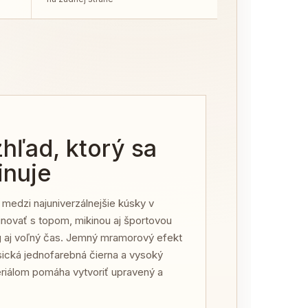
hľad, ktorý sa
inuje
 medzi najuniverzálnejšie kúsky v
inovať s topom, mikinou aj športovou
g aj voľný čas. Jemný mramorový efekt
sická jednofarebná čierna a vysoký
eriálom pomáha vytvoriť upravený a