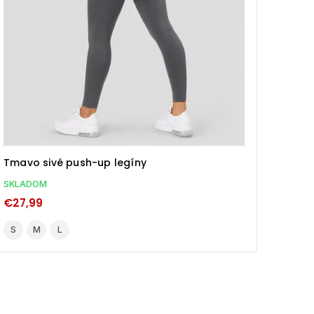
Tmavo sivé push-up legíny
Light
SKLADOM
SKLA
€27,99
€27,
S
M
L
M