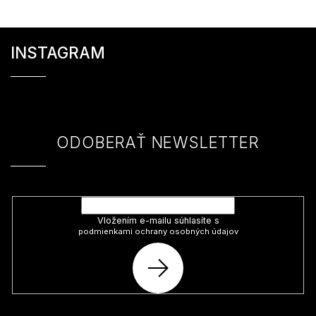
Z
á
INSTAGRAM
p
ä
t
i
e
ODOBERAŤ NEWSLETTER
Vložte svoj e-mail a my Vám budeme zasielať informácie o nových
produktoch na našom e-shope.
Vložením e-mailu súhlasíte s
podmienkami ochrany osobných údajov
PRIHLÁSIŤ
SA