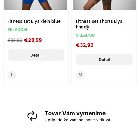
Fitness set Elys klein blue
Fitness set shorts Elys
hnedý
SKLADOM
SKLADOM
€28,99
€32,90
€32,90
Detail
Detail
L
M
Tovar Vám vymeníme
v prípade že vám nesadne veľkosť