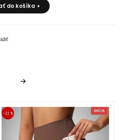
ať do košíka
rážiť
Next
AKCIA
–22 %
–46 %