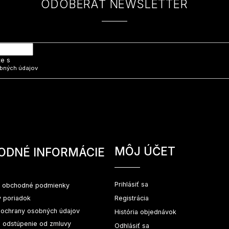
ODOBERAŤ NEWSLETTER
 e-mail a my Vám budeme zasielať informácie o nových produktoch na na
te s
bných údajov
MÔJ ÚČET
ODNÉ INFORMÁCIE
Prihlásiť sa
 obchodné podmienky
 poriadok
Registrácia
ochrany osobných údajov
História objednávok
a odstúpenie od zmluvy
Odhlásiť sa