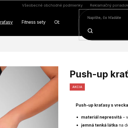
Všeobecné obchodné podmienky
Reklamačný poriado
raťasy
Fitness sety
Oblečenie
Limitovaná edícia
HĽADAŤ
Push-up krať
AKCIA
Push-up kraťasy s vrecka
materiál nepresvitá
– 
jemná tenká látka
na d