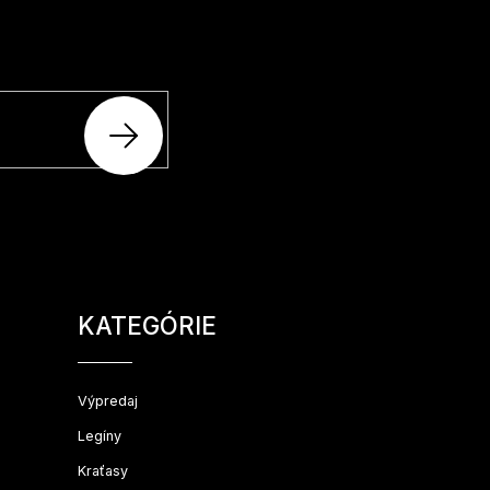
šom e-shope.
PRIHLÁSIŤ
SA
Preskočiť
kategórie
KATEGÓRIE
Výpredaj
Legíny
Kraťasy