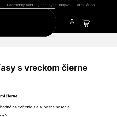
k
Podmienky ochrany osobných údajov
Formulár na odstúpenie 
Blog
asy s vreckom čierne
mi čierne
vhodné na cvičenie ale aj bežné nosenie
otyk