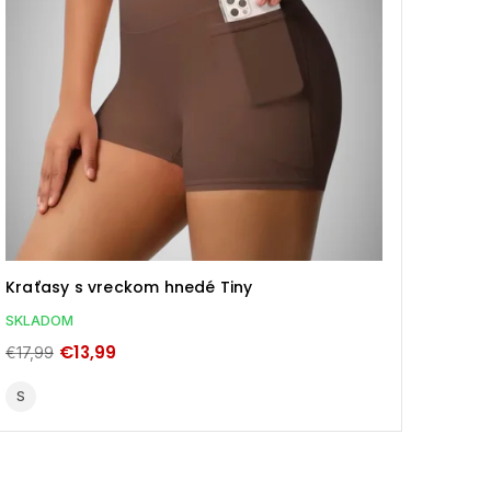
Kraťasy s vreckom hnedé Tiny
Neono
SKLADOM
SKLA
€13,99
€17,99
€25,9
S
M