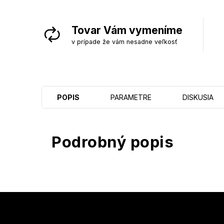
Tovar Vám vymeníme
v prípade že vám nesadne veľkosť
POPIS
PARAMETRE
DISKUSIA
Podrobný popis
Z
á
p