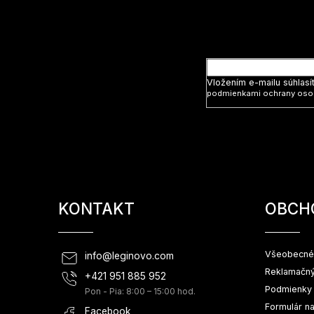
ä
t
Vložte svoj
i
e
Vložením e-mailu súhlasí
podmienkami ochrany oso
KONTAKT
OBCH
Všeobecné
info
@
leginovo.com
Reklamačný
+421 951 885 952
Podmienky 
Pon - Pia: 8:00 – 15:00 hod.
Formulár n
Facebook