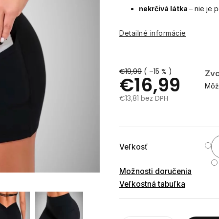
nekrčivá látka
– nie je 
Detailné informácie
€19,99
( –15 % )
Zvo
€16,99
Môže
€13,81 bez DPH
Jednotková
cena:
Veľkosť
Možnosti doručenia
Veľkostná tabuľka