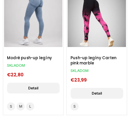
Modré push-up legíny
Push-up legíny Carten
pink marble
SKLADOM
SKLADOM
€22,80
€23,99
Detail
Detail
S
M
L
S