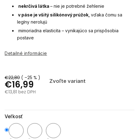
nekrčivá látka
– nie je potrebné žehlenie
v páse je všitý silikónový prúžok,
vďaka čomu sa
legíny nerolujú
mimoriadna elasticita – vynikajúco sa prispôsobia
postave
Detailné informácie
€22,80
( –25 % )
Zvoľte variant
€16,99
€13,81 bez DPH
Jednotková
cena:
Veľkosť