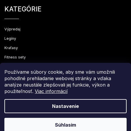
KATEGÓRIE
Výpredaj
Legíny
Kraťasy
Fitness sety
Oblečenie
Používame súbory cookie, aby sme vám umožnili
pohodlné prehliadanie webovej stránky a vďaka
analýze neustále zlepšovali jej funkcie, výkon a
použiteľnosť.
Viac informácií
Copyright 2026
Leginovo
. Všetky práva vyhradené.
Upraviť nastavenie cookies
Nastavenie
Grafický návrh vytvořil a nakódoval
Shoptak.cz
Súhlasím
Vytvoril Shoptet