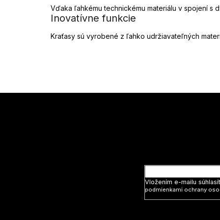
Vďaka ľahkému technickému materiálu v spojení s d
Inovatívne funkcie
Kraťasy sú vyrobené z ľahko udržiavateľných materiál
Z
á
p
ä
t
Vložte svoj
i
e
Vložením e-mailu súhlasí
podmienkami ochrany oso