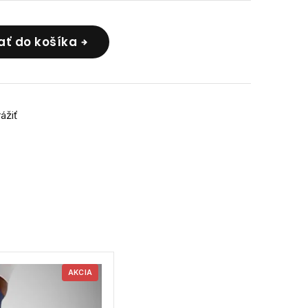
ať do košíka
rážiť
AKCIA