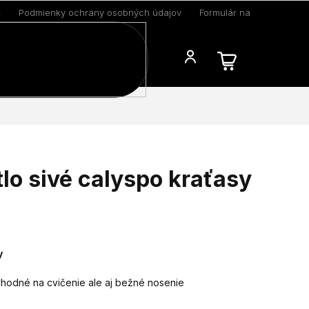
k
Podmienky ochrany osobných údajov
Formulár na odstúpenie 
Blog
lo sivé calyspo kraťasy
y
vhodné na cvičenie ale aj bežné nosenie