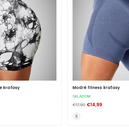
e kraťasy
Modré fitness kraťasy
SKLADOM
€14,99
€17,90
S