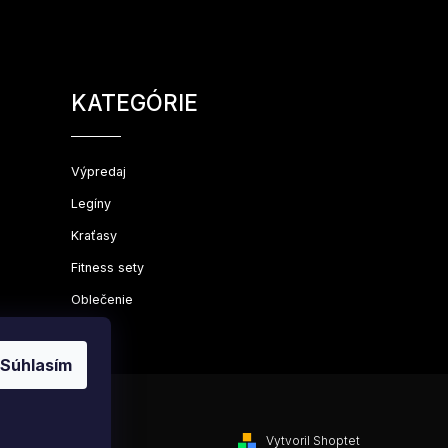
Preskočiť
kategórie
KATEGÓRIE
Výpredaj
Legíny
Kraťasy
Fitness sety
Oblečenie
Súhlasím
Vytvoril Shoptet