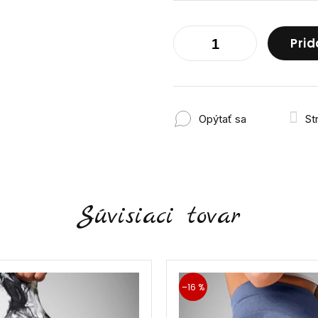
Prid
Opýtať sa
St
Súvisiaci tovar
–16 %