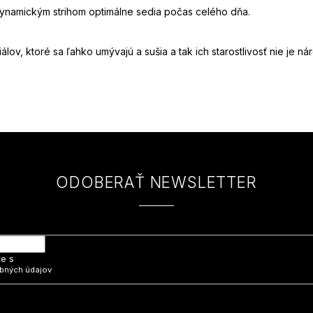
ynamickým strihom optimálne sedia počas celého dňa.
ov, ktoré sa ľahko umývajú a sušia a tak ich starostlivosť nie je ná
ODOBERAŤ NEWSLETTER
 e-mail a my Vám budeme zasielať informácie o nových produktoch na na
te s
bných údajov