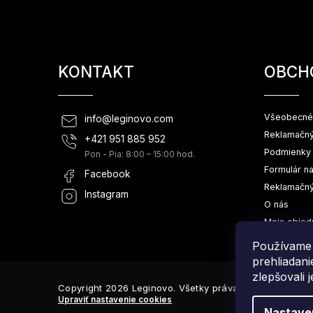
KONTAKT
OBCH
Všeobecné
info
@
leginovo.com
Reklamačný
+421 951 885 952
Podmienky 
Pon - Pia: 8:00 – 15:00 hod.
Formulár n
Facebook
Reklamačný
Instagram
O nás
Moja objed
Používame 
prehliadan
zlepšovali 
Copyright 2026
Leginovo
. Všetky práva vyhradené.
Upraviť nastavenie cookies
Nastave