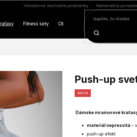
Všeobecné obchodné podmienky
Reklamačný poriado
raťasy
Fitness sety
Oblečenie
Limitovaná edícia
HĽADAŤ
Push-up svet
AKCIA
Dámske mramorové kraťas
materiál nepresvitá
– 
push-up efekt