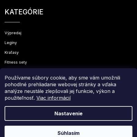
KATEGÓRIE
Výpredaj
Legíny
Kraťasy
Fitness sety
Oblečenie
Používame súbory cookie, aby sme vám umožnili
pohodlné prehliadanie webovej stránky a vďaka
analýze neustále zlepšovali jej funkcie, výkon a
použiteľnosť.
Viac informácií
Copyright 2026
Leginovo
. Všetky práva vyhradené.
Upraviť nastavenie cookies
Nastavenie
Grafický návrh vytvořil a nakódoval
Shoptak.cz
Súhlasím
Vytvoril Shoptet