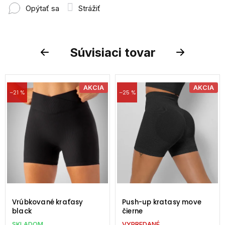
Opýtať sa
Strážiť
Súvisiaci tovar
Previous
Next
AKCIA
AKCIA
–21 %
–25 %
Vrúbkované kraťasy
Push-up kratasy move
black
čierne
SKLADOM
VYPREDANÉ