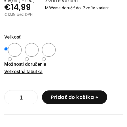
Zvoľte variant
€18,99
( –21 % )
€14,99
Môžeme doručiť do:
Zvoľte variant
€12,19 bez DPH
Jednotková
cena:
Veľkosť
Možnosti doručenia
Veľkostná tabuľka
Pridať do košíka