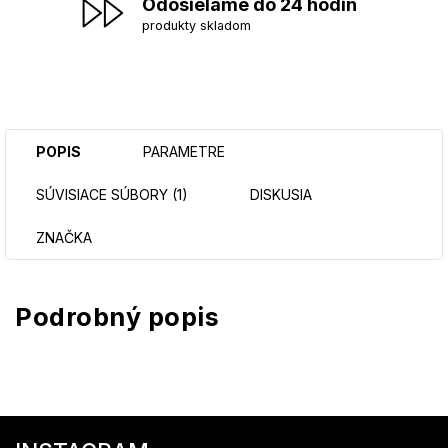
Odosielame do 24 hodin
produkty skladom
POPIS
PARAMETRE
SÚVISIACE SÚBORY (1)
DISKUSIA
ZNAČKA
Podrobný popis
Z
á