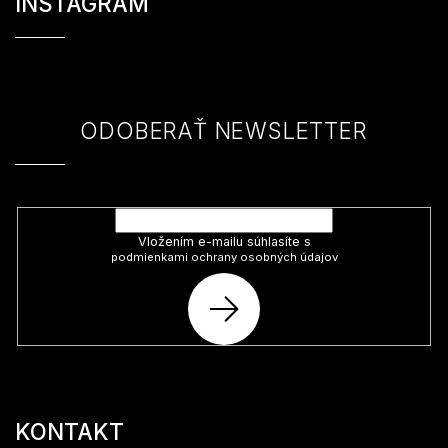
INSTAGRAM
p
ä
t
i
e
ODOBERAŤ NEWSLETTER
Vložte svoj e-mail a my Vám budeme zasielať informácie o nových
produktoch na našom e-shope.
Vložením e-mailu súhlasíte s
podmienkami ochrany osobných údajov
PRIHLÁSIŤ
SA
KONTAKT