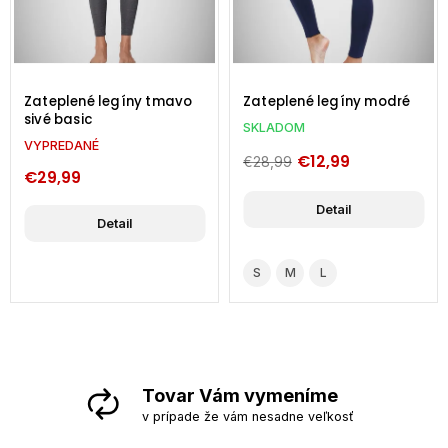
o
Zateplené legíny modré
Zateplené legíny svetlo
sivé
SKLADOM
VYPREDANÉ
€12,99
€28,99
€28,99
Detail
Detail
S
M
L
Tovar Vám vymeníme
v prípade že vám nesadne veľkosť