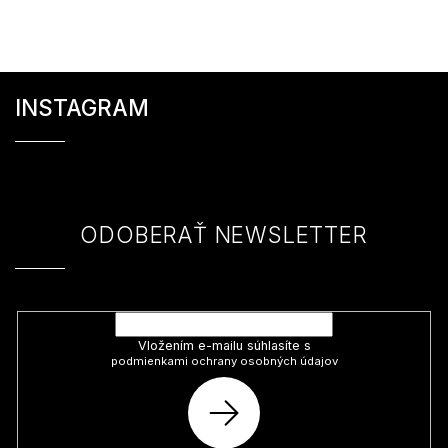
Z
á
INSTAGRAM
p
ä
t
i
e
ODOBERAŤ NEWSLETTER
Vložte svoj e-mail a my Vám budeme zasielať informácie o nových
produktoch na našom e-shope.
Vložením e-mailu súhlasíte s
podmienkami ochrany osobných údajov
PRIHLÁSIŤ
SA