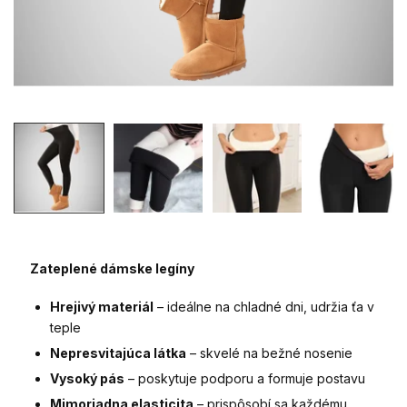
Zateplené dámske legíny
Hrejivý materiál
– ideálne na chladné dni, udržia ťa v
teple
Nepresvitajúca látka
– skvelé na bežné nosenie
Vysoký pás
– poskytuje podporu a formuje postavu
Mimoriadna elasticita
– prispôsobí sa každému