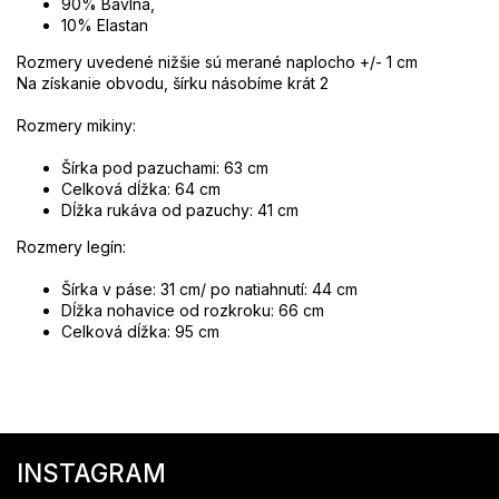
90% Bavlna,
10% Elastan
Rozmery uvedené nižšie sú merané naplocho +/- 1 cm
Na získanie obvodu, šírku násobíme krát 2
Rozmery mikiny:
Šírka pod pazuchami: 63 cm
Celková dĺžka: 64 cm
Dĺžka rukáva od pazuchy: 41 cm
Rozmery legín:
Šírka v páse: 31 cm/ po natiahnutí: 44 cm
Dĺžka nohavice od rozkroku: 66 cm
Celková dĺžka: 95 cm
Z
á
INSTAGRAM
p