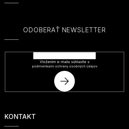
ä
t
i
e
ODOBERAŤ NEWSLETTER
Vložte svoj e-mail a my Vám budeme zasielať informácie o nových
produktoch na našom e-shope.
Vložením e-mailu súhlasíte s
podmienkami ochrany osobných údajov
PRIHLÁSIŤ
SA
KONTAKT