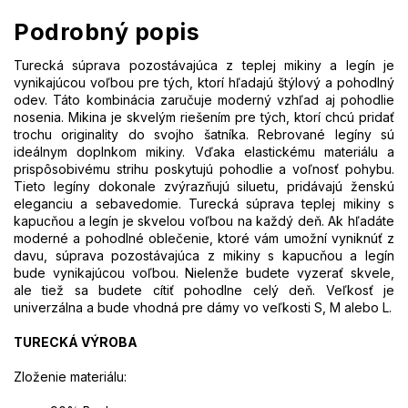
Podrobný popis
Turecká súprava pozostávajúca z teplej mikiny a legín je
vynikajúcou voľbou pre tých, ktorí hľadajú štýlový a pohodlný
odev. Táto kombinácia zaručuje moderný vzhľad aj pohodlie
nosenia. Mikina je skvelým riešením pre tých, ktorí chcú pridať
trochu originality do svojho šatníka. Rebrované legíny sú
ideálnym doplnkom mikiny. Vďaka elastickému materiálu a
prispôsobivému strihu poskytujú pohodlie a voľnosť pohybu.
Tieto legíny dokonale zvýrazňujú siluetu, pridávajú ženskú
eleganciu a sebavedomie. Turecká súprava teplej mikiny s
kapucňou a legín je skvelou voľbou na každý deň. Ak hľadáte
moderné a pohodlné oblečenie, ktoré vám umožní vyniknúť z
davu, súprava pozostávajúca z mikiny s kapucňou a legín
bude vynikajúcou voľbou. Nielenže budete vyzerať skvele,
ale tiež sa budete cítiť pohodlne celý deň. Veľkosť je
univerzálna a bude vhodná pre dámy vo veľkosti S, M alebo L.
TURECKÁ VÝROBA
Zloženie materiálu: