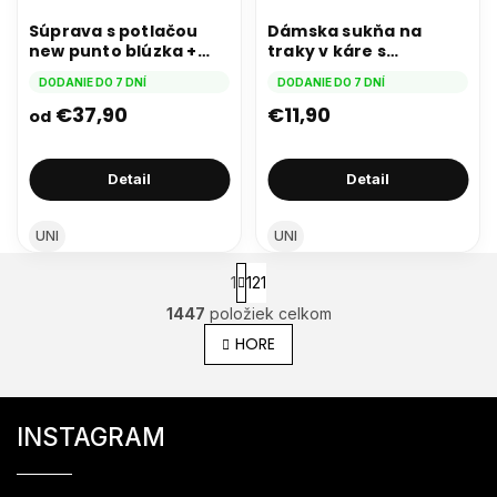
Súprava s potlačou
Dámska sukňa na
new punto blúzka +
traky v káre s
šortky čierna
gombíkmi béžová
DODANIE DO 7 DNÍ
DODANIE DO 7 DNÍ
€37,90
€11,90
od
Detail
Detail
UNI
UNI
S
1
121
t
1447
položiek celkom
r
O
á
v
HORE
n
l
k
á
Z
o
d
a
v
á
INSTAGRAM
c
a
p
i
n
ä
e
i