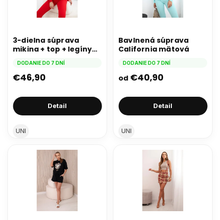
3-dielna súprava
Bavlnená súprava
mikina + top + legíny
California mätová
červená
DODANIE DO 7 DNÍ
DODANIE DO 7 DNÍ
€46,90
€40,90
od
Detail
Detail
UNI
UNI