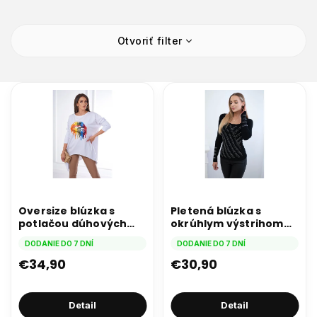
V
Otvoriť filter
ý
p
i
s
p
r
o
d
u
k
t
Oversize blúzka s
Pletená blúzka s
o
potlačou dúhových
okrúhlym výstrihom
v
pier biela
čierna
DODANIE DO 7 DNÍ
DODANIE DO 7 DNÍ
€34,90
€30,90
Detail
Detail