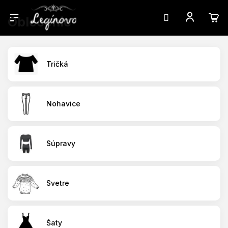
Oblečenie
Prejsť
na
obsah
Tričká
Nohavice
Súpravy
Svetre
Šaty