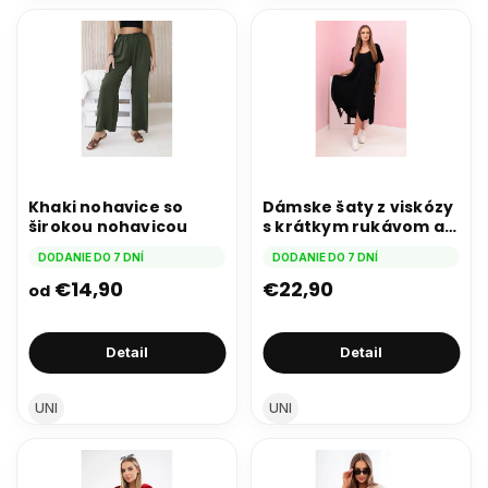
Khaki nohavice so
Dámske šaty z viskózy
širokou nohavicou
s krátkym rukávom a
rozšírenou sukňou
DODANIE DO 7 DNÍ
DODANIE DO 7 DNÍ
čierne
€14,90
€22,90
od
Detail
Detail
UNI
UNI