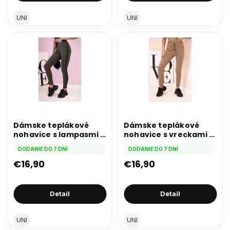
UNI
UNI
Dámske teplákové
Dámske teplákové
nohavice s lampasmi a
nohavice s vreckami a
viazaním v páse khaki
viazaním v páse, ťavie
DODANIE DO 7 DNÍ
DODANIE DO 7 DNÍ
€16,90
€16,90
Detail
Detail
UNI
UNI