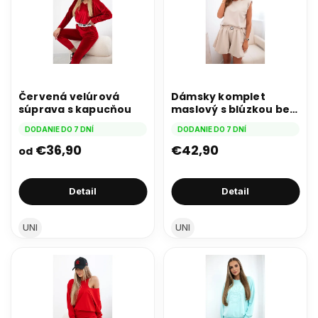
Červená velúrová
Dámsky komplet
súprava s kapucňou
maslový s blúzkou bez
rukávov a šortkami so
DODANIE DO 7 DNÍ
DODANIE DO 7 DNÍ
širokou nohavicou
béžový
€36,90
€42,90
od
Detail
Detail
UNI
UNI