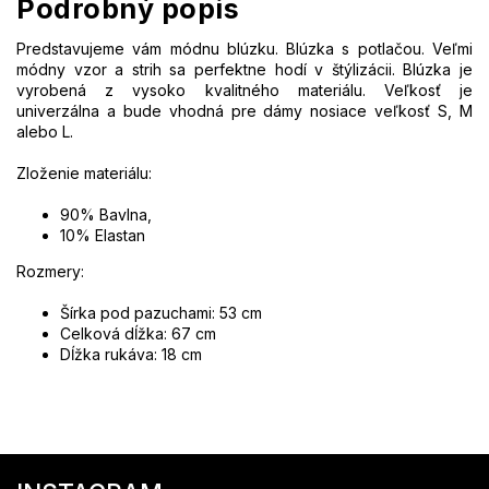
Podrobný popis
Predstavujeme vám módnu blúzku. Blúzka s potlačou. Veľmi
módny vzor a strih sa perfektne hodí v štýlizácii. Blúzka je
vyrobená z vysoko kvalitného materiálu. Veľkosť je
univerzálna a bude vhodná pre dámy nosiace veľkosť S, M
alebo L.
Zloženie materiálu:
90% Bavlna,
10% Elastan
Rozmery:
Šírka pod pazuchami: 53 cm
Celková dĺžka: 67 cm
Dĺžka rukáva: 18 cm
Z