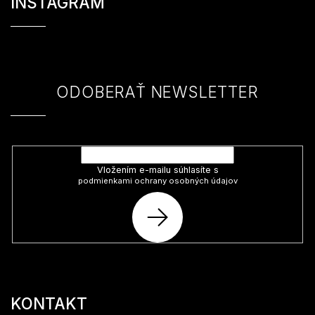
á
INSTAGRAM
p
ä
t
i
e
ODOBERAŤ NEWSLETTER
Vložte svoj e-mail a my Vám budeme zasielať informácie o nových
produktoch na našom e-shope.
Vložením e-mailu súhlasíte s
podmienkami ochrany osobných údajov
PRIHLÁSIŤ
SA
KONTAKT