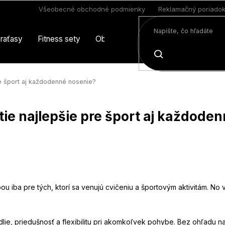
Všeobecné obchodné podmienky
Reklamačný poriado
raťasy
Fitness sety
Oblečenie
Limitovaná edícia
HĽADAŤ
re šport aj každodenné nosenie?
tie najlepšie pre šport aj každode
bou iba pre tých, ktorí sa venujú cvičeniu a športovým aktivitám. N
e, priedušnosť a flexibilitu pri akomkoľvek pohybe. Bez ohľadu na 