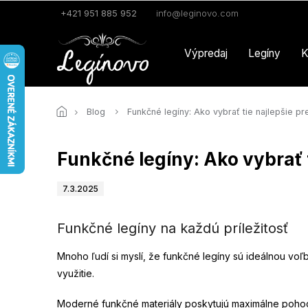
Prejsť
+421 951 885 952
info@leginovo.com
na
obsah
Výpredaj
Legíny
K
Blog
Funkčné legíny: Ako vybrať tie najlepšie p
Funkčné legíny: Ako vybrať 
7.3.2025
Funkčné legíny na každú príležitosť
Mnoho ľudí si myslí, že funkčné legíny sú ideálnou voľ
využitie.
Moderné funkčné materiály poskytujú maximálne pohodli