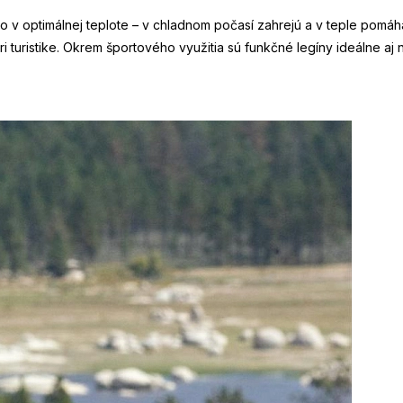
 v optimálnej teplote – v chladnom počasí zahrejú a v teple pomáha
ri turistike. Okrem športového využitia sú funkčné legíny ideálne a