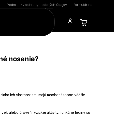
k
Podmienky ochrany osobných údajov
Formulár na odstúpenie 
Blog
nné nosenie?
o vďaka ich vlastnostiam, majú mnohonásobne väčšie
vek alebo úroveň fyzickej aktivity, funkčné legíny sú