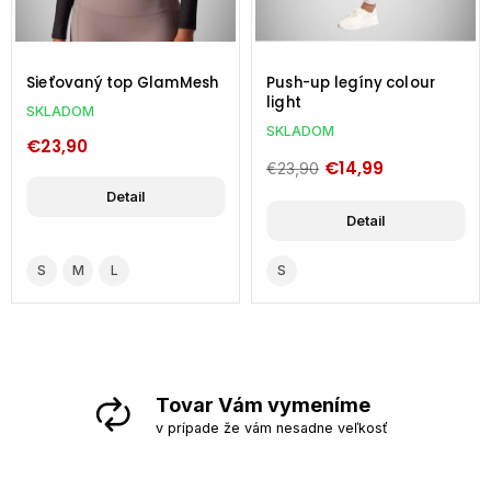
Sieťovaný top GlamMesh
Push-up legíny colour
light
SKLADOM
SKLADOM
€23,90
€14,99
€23,90
Detail
Detail
S
M
L
S
Tovar Vám vymeníme
v prípade že vám nesadne veľkosť