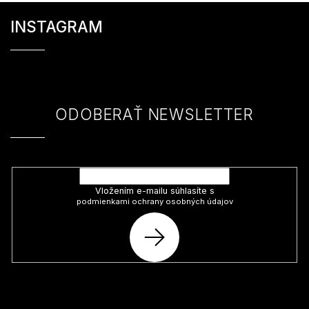
Z
á
INSTAGRAM
p
ä
t
i
e
ODOBERAŤ NEWSLETTER
Vložte svoj e-mail a my Vám budeme zasielať informácie o nových
produktoch na našom e-shope.
Vložením e-mailu súhlasíte s
podmienkami ochrany osobných údajov
PRIHLÁSIŤ
SA