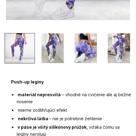
Push-up legíny
materiál nepresvitá
– vhodné na cvičenie ale aj bežné
nosenie
mierne zoštíhľujúci efekt
nekrčivá látka
– nie je potrebné žehlenie
v páse je všitý silikónový prúžok,
vďaka čomu sa
legíny nerolujú