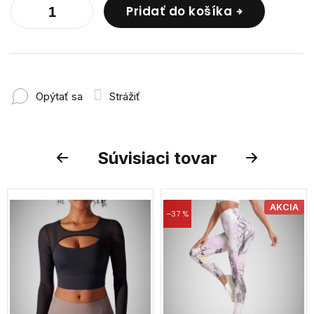
Pridať do košíka
Opýtať sa
Strážiť
Súvisiaci tovar
Previous
Next
AKCIA
–37 %