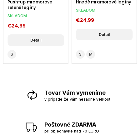
Push-up mramorove
Hnedé mramorové legíny
zelené legíny
SKLADOM
SKLADOM
€24,99
€24,99
Detail
Detail
S
S
M
Tovar Vám vymeníme
v prípade že vám nesadne veľkosť
Poštovné ZDARMA
pri objednávke nad 70 EURO