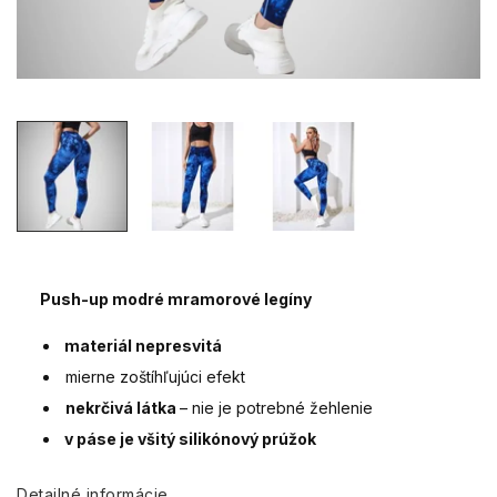
Push-up modré mramorové legíny
materiál nepresvitá
mierne zoštíhľujúci efekt
nekrčivá látka
– nie je potrebné žehlenie
v páse je všitý silikónový prúžok
Detailné informácie