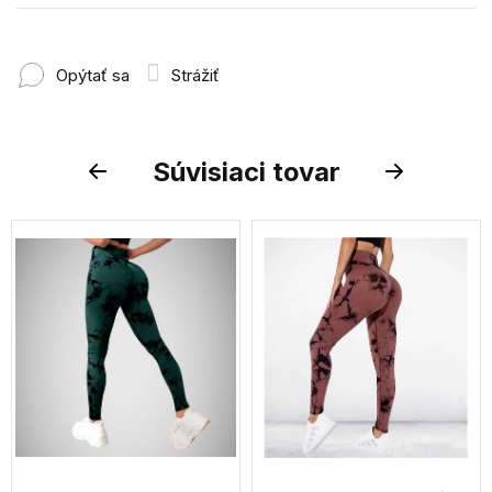
Opýtať sa
Strážiť
Súvisiaci tovar
Previous
Next