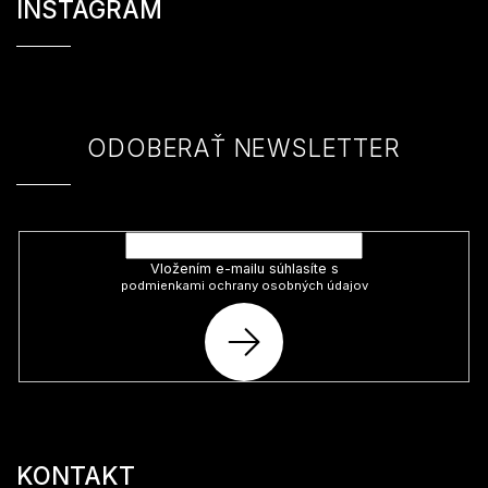
á
INSTAGRAM
p
ä
t
i
e
ODOBERAŤ NEWSLETTER
Vložte svoj e-mail a my Vám budeme zasielať informácie o nových
produktoch na našom e-shope.
Vložením e-mailu súhlasíte s
podmienkami ochrany osobných údajov
PRIHLÁSIŤ
SA
KONTAKT