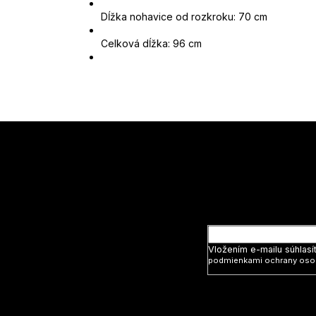
Dĺžka nohavice od rozkroku: 70 cm
Celková dĺžka: 96 cm
Z
á
p
ä
t
Vložte svoj
i
e
Vložením e-mailu súhlasí
podmienkami ochrany oso