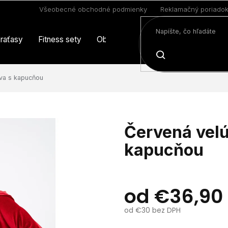
Všeobecné obchodné podmienky
Reklamačný poriado
raťasy
Fitness sety
Oblečenie
Limitovaná edícia
HĽADAŤ
va s kapucňou
Červená velú
kapucňou
od
€36,90
od
€30
bez DPH
Jednotková