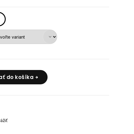
ať do košíka
rážiť