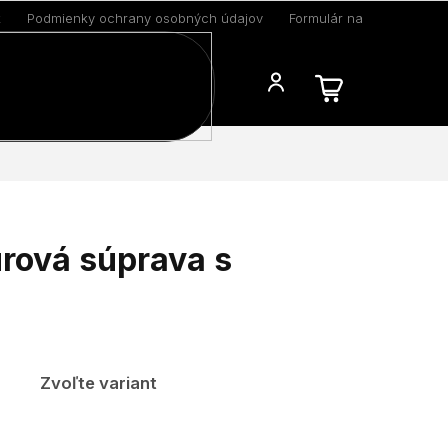
k
Podmienky ochrany osobných údajov
Formulár na odstúpenie 
Blog
rová súprava s
Zvoľte variant