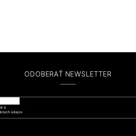
ODOBERAŤ NEWSLETTER
 e-mail a my Vám budeme zasielať informácie o nových produktoch na na
te s
bných údajov