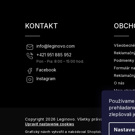
KONTAKT
OBCH
Všeobecné
info
@
leginovo.com
Reklamačný
+421 951 885 952
Podmienky 
Pon - Pia: 8:00 – 15:00 hod.
Formulár n
Facebook
Reklamačný
Instagram
O nás
Moja objed
Používame 
prehliadan
zlepšovali 
Copyright 2026
Leginovo
. Všetky práva vyhradené.
Upraviť nastavenie cookies
Nastave
Grafický návrh vytvořil a nakódoval
Shoptak.cz