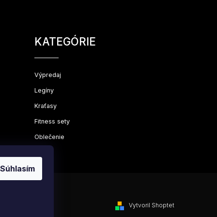
Preskočiť
kategórie
KATEGÓRIE
Výpredaj
Legíny
Kraťasy
Fitness sety
Oblečenie
Súhlasím
Vytvoril Shoptet