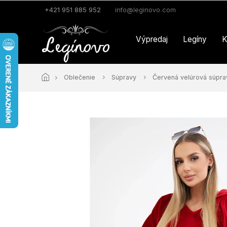
Prejsť
+421 951 885 952
info@leginovo.com
na
obsah
Výpredaj
Legíny
K
Oblečenie
Súpravy
Červená velúrová súpra