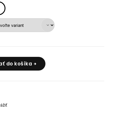
ať do košíka
rážiť