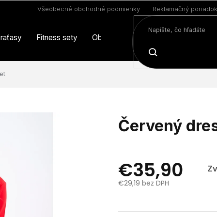
Všeobecné obchodné podmienky
Reklamačný poriado
raťasy
Fitness sety
Oblečenie
Limitovaná edícia
HĽADAŤ
et
Červený dre
€35,90
Zv
€29,19 bez DPH
Jednotková
cena: