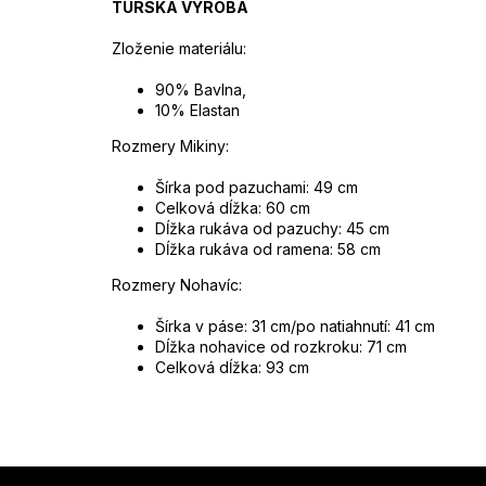
TURSKÁ VÝROBA
Zloženie materiálu:
90% Bavlna,
10% Elastan
Rozmery Mikiny:
Šírka pod pazuchami: 49 cm
Celková dĺžka: 60 cm
Dĺžka rukáva od pazuchy: 45 cm
Dĺžka rukáva od ramena:
58
cm
Rozmery Nohavíc:
Šírka v páse: 31 cm/po natiahnutí: 41 cm
Dĺžka nohavice od rozkroku: 71 cm
Celková dĺžka: 93 cm
Z