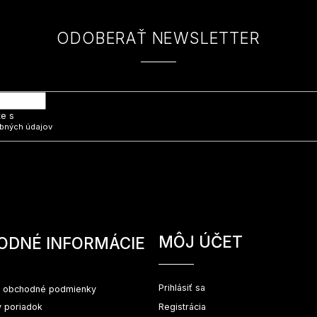
ODOBERAŤ NEWSLETTER
 e-mail a my Vám budeme zasielať informácie o nových produktoch na na
te s
bných údajov
MÔJ ÚČET
ODNÉ INFORMÁCIE
Prihlásiť sa
 obchodné podmienky
 poriadok
Registrácia