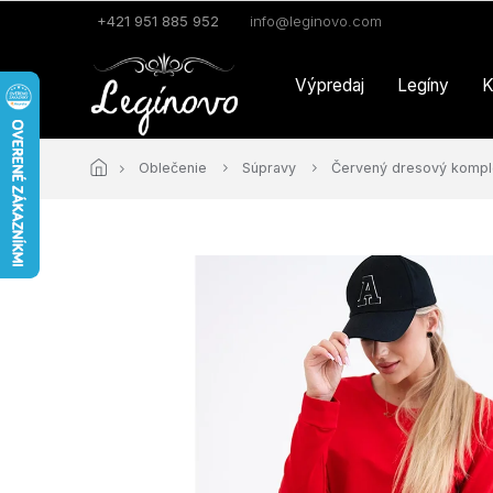
Prejsť
+421 951 885 952
info@leginovo.com
na
obsah
Výpredaj
Legíny
K
Oblečenie
Súpravy
Červený dresový kompl