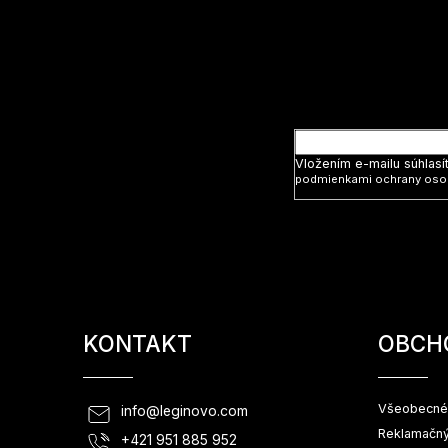
á
p
ä
t
Vložte svoj
i
e
Vložením e-mailu súhlasí
podmienkami ochrany oso
KONTAKT
OBCH
Všeobecné
info
@
leginovo.com
Reklamačný
+421 951 885 952