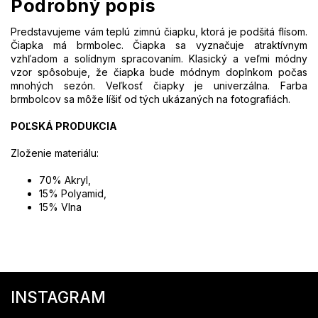
Podrobný popis
Predstavujeme vám teplú zimnú čiapku, ktorá je podšitá flísom.
Čiapka má brmbolec. Čiapka sa vyznačuje atraktívnym
vzhľadom a solídnym spracovaním. Klasický a veľmi módny
vzor spôsobuje, že čiapka bude módnym doplnkom počas
mnohých sezón. Veľkosť čiapky je univerzálna. Farba
brmbolcov sa môže líšiť od tých ukázaných na fotografiách.
POĽSKÁ PRODUKCIA
Zloženie materiálu:
70% Akryl,
15% Polyamid,
15% Vlna
Z
á
INSTAGRAM
p