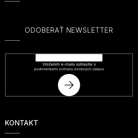
ä
t
i
e
ODOBERAŤ NEWSLETTER
Vložte svoj e-mail a my Vám budeme zasielať informácie o nových
produktoch na našom e-shope.
Vložením e-mailu súhlasíte s
podmienkami ochrany osobných údajov
PRIHLÁSIŤ
SA
KONTAKT