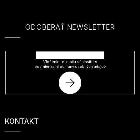
ä
t
i
e
ODOBERAŤ NEWSLETTER
Vložte svoj e-mail a my Vám budeme zasielať informácie o nových
produktoch na našom e-shope.
Vložením e-mailu súhlasíte s
podmienkami ochrany osobných údajov
PRIHLÁSIŤ
SA
KONTAKT