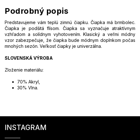
Podrobný popis
Predstavujeme vám teplú zimnú čiapku. Čiapka má brmbolec.
Čiapka je podšitá flísom. Čiapka sa vyznačuje atraktívnym
vzhľadom a solídnym vyhotovením. Klasický a veľmi módny
vzor zabezpečuje, že čiapka bude módnym doplnkom počas
mnohých sezón.
Veľkosť čiapky je univerzálna.
SLOVENSKÁ VÝROBA
Zloženie materiálu:
70% Akryl,
30% Vlna.
Z
á
INSTAGRAM
p