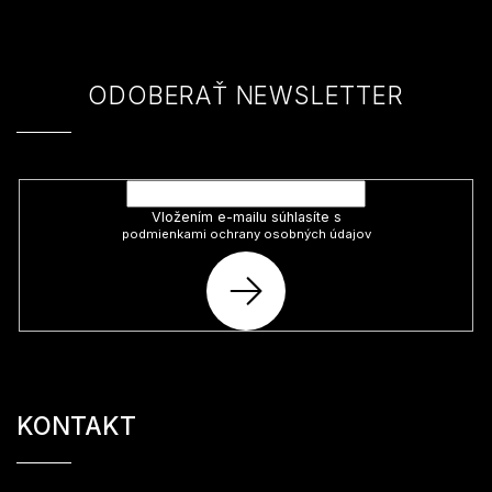
ä
t
i
e
ODOBERAŤ NEWSLETTER
Vložte svoj e-mail a my Vám budeme zasielať informácie o nových
produktoch na našom e-shope.
Vložením e-mailu súhlasíte s
podmienkami ochrany osobných údajov
PRIHLÁSIŤ
SA
KONTAKT