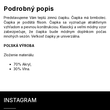
Podrobný popis
Predstavujeme Vám teplú zimnú čiapku. Čiapka má brmbolec.
Čiapka je podšitá flísom. Čiapka sa vyznačuje atraktívnym
vzhľadom a pevnou konštrukciou. Klasický a veľmi módny vzor
zabezpečuje, že čiapka bude módnym doplnkom počas
mnohých sezón.
Veľkosť čiapky je univerzálna.
POĽSKÁ VÝROBA
Zloženie materiálu:
70% Akryl,
30% Vlna.
Z
á
INSTAGRAM
p