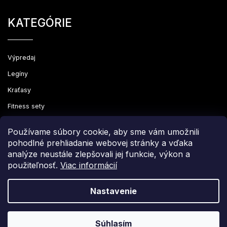
KATEGÓRIE
Výpredaj
Legíny
Kraťasy
Fitness sety
Oblečenie
Používame súbory cookie, aby sme vám umožnili
pohodlné prehliadanie webovej stránky a vďaka
analýze neustále zlepšovali jej funkcie, výkon a
použiteľnosť.
Viac informácií
Copyright 2026
Leginovo
. Všetky práva vyhradené.
Upraviť nastavenie cookies
Nastavenie
Grafický návrh vytvořil a nakódoval
Shoptak.cz
Súhlasím
Vytvoril Shoptet