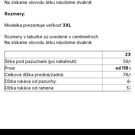
Na získanie obvodu šírku násobíme dvakrát
Rozmery:
Modelka prezentuje veľkosť
3XL
Rozmery v tabuľke sú uvedené v centimetroch.
Na získanie obvodu šírku násobíme dvakrát.
2XL
Šírka pod pazuchami (po natiahnutí):
59/62
Prsia:
od 118 do
Celková dĺžka predná/zadná:
78/8
Dĺžka rukáva od pazuchy:
44
Dĺžka rukáva od ramena:
57
Z