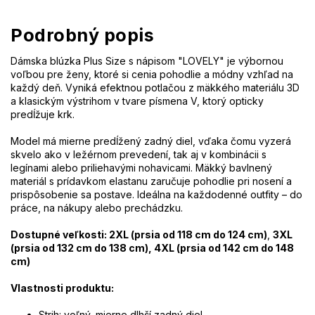
Podrobný popis
Dámska blúzka Plus Size s nápisom "LOVELY" je výbornou
voľbou pre ženy, ktoré si cenia pohodlie a módny vzhľad na
každý deň. Vyniká efektnou potlačou z mäkkého materiálu 3D
a klasickým výstrihom v tvare písmena V, ktorý opticky
predĺžuje krk.
Model má mierne predĺžený zadný diel, vďaka čomu vyzerá
skvelo ako v ležérnom prevedení, tak aj v kombinácii s
legínami alebo priliehavými nohavicami. Mäkký bavlnený
materiál s prídavkom elastanu zaručuje pohodlie pri nosení a
prispôsobenie sa postave. Ideálna na každodenné outfity – do
práce, na nákupy alebo prechádzku.
Dostupné veľkosti: 2XL (prsia od 118 cm do 124 cm
)
,
3XL
(prsia od 132 cm do 138 cm), 4XL (prsia od 142 cm do 148
cm)
Vlastnosti produktu:
Strih: voľný, mierne dlhší zadný diel