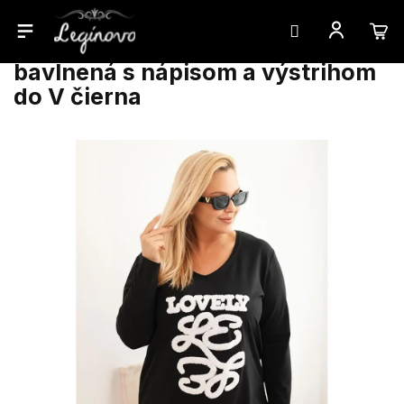
Prejsť
Dámska blúzka Plus Size
na
bavlnená s nápisom a výstrihom
obsah
do V čierna