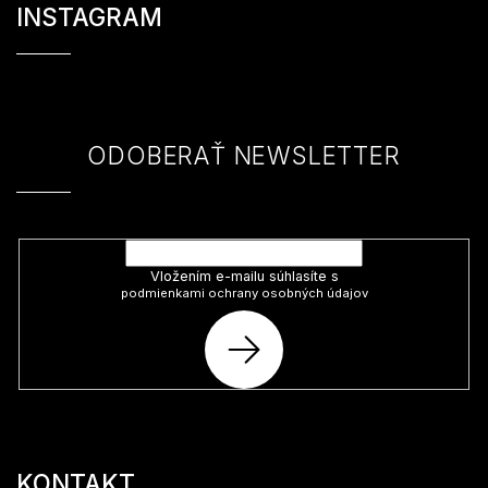
á
INSTAGRAM
p
ä
t
i
e
ODOBERAŤ NEWSLETTER
Vložte svoj e-mail a my Vám budeme zasielať informácie o nových
produktoch na našom e-shope.
Vložením e-mailu súhlasíte s
podmienkami ochrany osobných údajov
PRIHLÁSIŤ
SA
KONTAKT