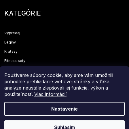
KATEGÓRIE
Výpredaj
Legíny
Kraťasy
Fitness sety
Oblečenie
Používame súbory cookie, aby sme vám umožnili
pohodlné prehliadanie webovej stránky a vďaka
analýze neustále zlepšovali jej funkcie, výkon a
použiteľnosť.
Viac informácií
Copyright 2026
Leginovo
. Všetky práva vyhradené.
Upraviť nastavenie cookies
Nastavenie
Grafický návrh vytvořil a nakódoval
Shoptak.cz
Súhlasím
Vytvoril Shoptet