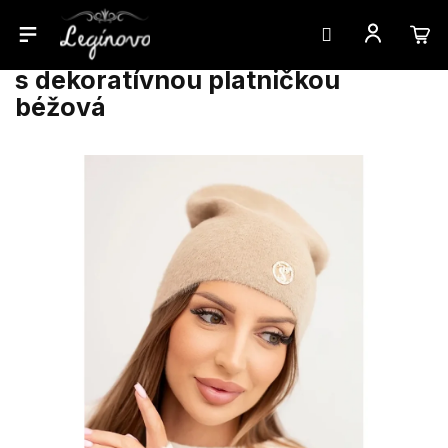
Prejsť
Dámska čiapka klasická z alpaky
na
s dekoratívnou platničkou
obsah
béžová