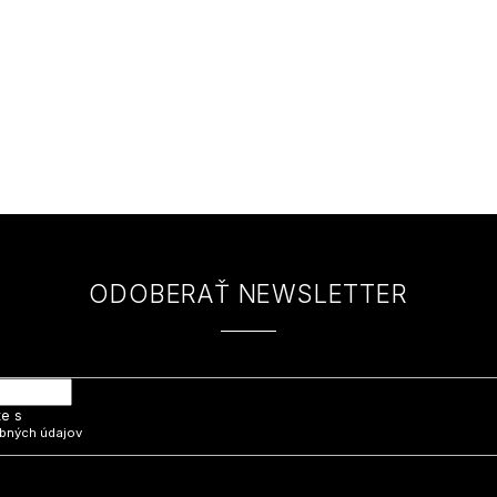
ODOBERAŤ NEWSLETTER
 e-mail a my Vám budeme zasielať informácie o nových produktoch na na
te s
bných údajov