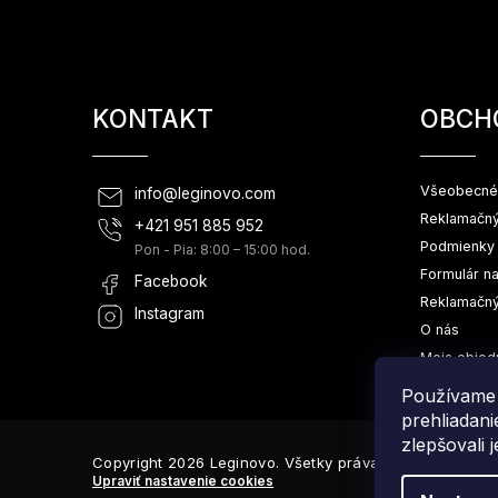
KONTAKT
OBCH
Všeobecné
info
@
leginovo.com
Reklamačný
+421 951 885 952
Podmienky 
Pon - Pia: 8:00 – 15:00 hod.
Formulár n
Facebook
Reklamačný
Instagram
O nás
Moja objed
Používame 
prehliadan
zlepšovali 
Copyright 2026
Leginovo
. Všetky práva vyhradené.
Upraviť nastavenie cookies