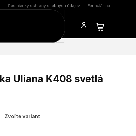
k
Podmienky ochrany osobných údajov
Formulár na odstúpenie 
Blog
a Uliana K408 svetlá
Zvoľte variant