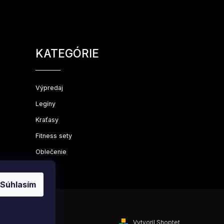
Preskočiť
kategórie
KATEGÓRIE
Výpredaj
Legíny
Kraťasy
Fitness sety
Oblečenie
Súhlasím
Vytvoril Shoptet