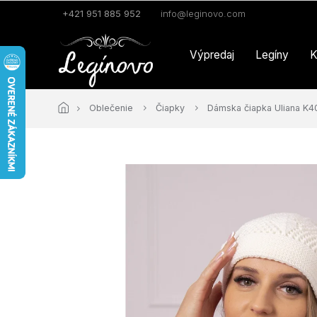
Prejsť
+421 951 885 952
info@leginovo.com
na
obsah
Výpredaj
Legíny
K
Oblečenie
Čiapky
Dámska čiapka Uliana K40