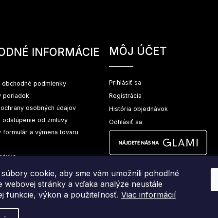
MÔJ ÚČET
ODNÉ INFORMÁCIE
Prihlásiť sa
 obchodné podmienky
 poriadok
Registrácia
ochrany osobných údajov
História objednávok
a odstúpenie od zmluvy
Odhlásiť sa
 formulár a výmena tovaru
návka
súbory cookie, aby sme vám umožnili pohodlné
ie webovej stránky a vďaka analýze neustále
jej funkcie, výkon a použiteľnosť.
Viac informácií