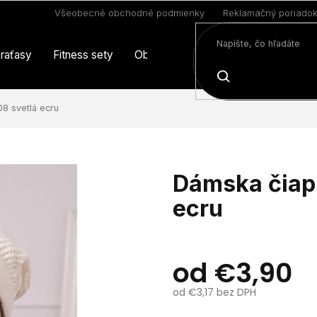
Všeobecné obchodné podmienky
Reklamačný poriado
raťasy
Fitness sety
Oblečenie
Limitovaná edícia
HĽADAŤ
8 svetlá ecru
Dámska čiapk
ecru
od
€3,90
od
€3,17
bez DPH
Jednotková