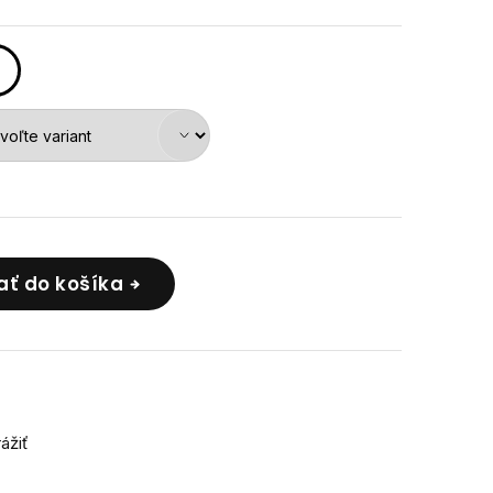
ať do košíka
rážiť