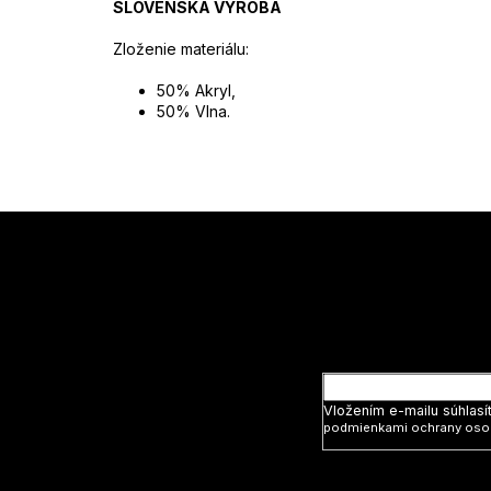
SLOVENSKÁ VÝROBA
Zloženie materiálu:
50% Akryl,
50% Vlna.
Z
á
p
ä
t
Vložte svoj
i
e
Vložením e-mailu súhlasí
podmienkami ochrany oso