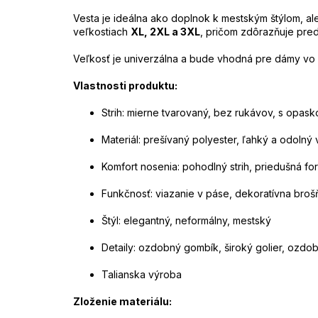
Vesta je ideálna ako doplnok k mestským štýlom, ale
veľkostiach
XL, 2XL a 3XL
, pričom zdôrazňuje pre
Veľkosť je univerzálna a bude vhodná pre dámy vo 
Vlastnosti produktu:
Strih: mierne tvarovaný, bez rukávov, s opas
Materiál: prešívaný polyester, ľahký a odol
Komfort nosenia: pohodlný strih, priedušná fo
Funkčnosť: viazanie v páse, dekoratívna brošň
Štýl: elegantný, neformálny, mestský
Detaily: ozdobný gombík, široký golier, ozdo
Talianska výroba
Zloženie materiálu: