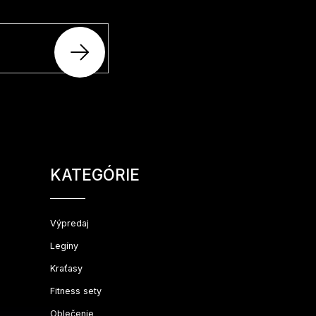
šom e-shope.
PRIHLÁSIŤ
SA
Preskočiť
kategórie
KATEGÓRIE
Výpredaj
Legíny
Kraťasy
Fitness sety
Oblečenie