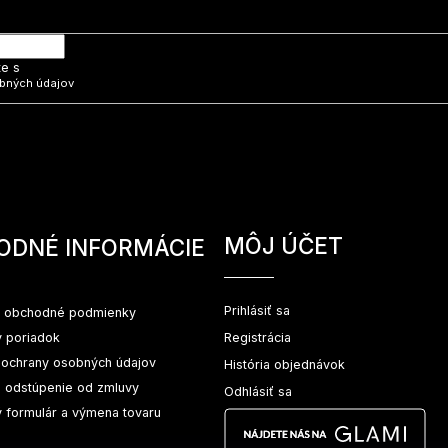
 e-mail a my Vám budeme zasielať informácie o nových produktoch na na
te s
bných údajov
MÔJ ÚČET
ODNÉ INFORMÁCIE
Prihlásiť sa
 obchodné podmienky
 poriadok
Registrácia
ochrany osobných údajov
História objednávok
a odstúpenie od zmluvy
Odhlásiť sa
 formulár a výmena tovaru