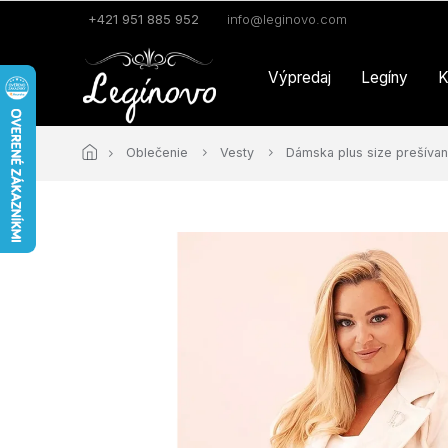
Prejsť
+421 951 885 952
info@leginovo.com
na
obsah
Výpredaj
Legíny
K
Oblečenie
Vesty
Dámska plus size prešívan