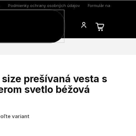
k
Podmienky ochrany osobných údajov
Formulár na odstúpenie 
Blog
size prešívaná vesta s
erom svetlo béžová
oľte variant