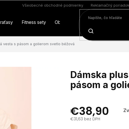
Všeobecné obchodné podmienky
Reklamačný poriado
raťasy
Fitness sety
Oblečenie
Limitovaná edícia
HĽADAŤ
á vesta s pásom a golierom svetlo béžová
Dámska plus 
pásom a goli
€38,90
Zv
€31,63 bez DPH
Jednotková