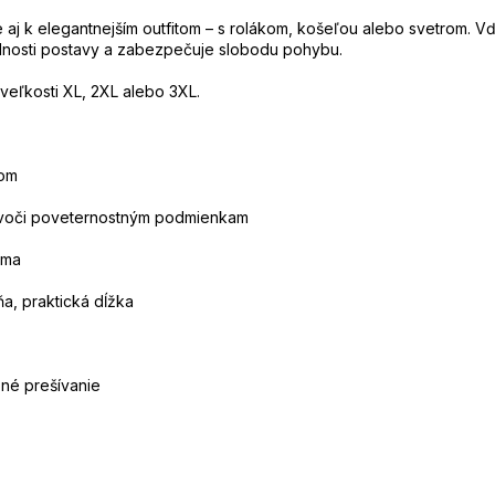
 aj k elegantnejším outfitom – s rolákom, košeľou alebo svetrom. V
dnosti postavy a zabezpečuje slobodu pohybu.
veľkosti XL, 2XL alebo 3XL.
kom
ný voči poveternostným podmienkam
rma
a, praktická dĺžka
bné prešívanie