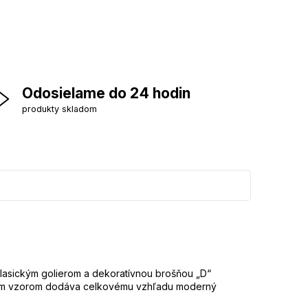
Odosielame do 24 hodin
produkty skladom
klasickým golierom a dekoratívnou brošňou „D“
ickým vzorom dodáva celkovému vzhľadu moderný