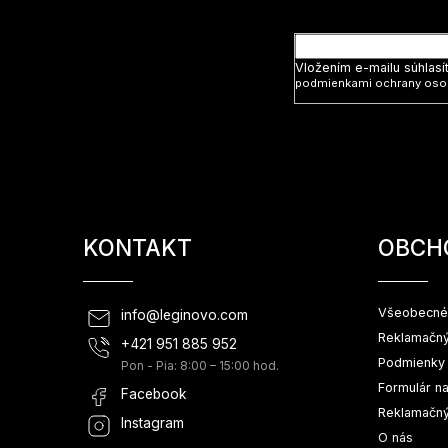
Vložte svoj
i
e
Vložením e-mailu súhlasí
podmienkami ochrany oso
KONTAKT
OBCH
Všeobecné
info
@
leginovo.com
Reklamačný
+421 951 885 952
Podmienky 
Pon - Pia: 8:00 – 15:00 hod.
Formulár n
Facebook
Reklamačný
Instagram
O nás