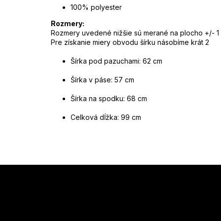
100% polyester
Rozmery:
Rozmery uvedené nižšie sú merané na plocho +/- 1
Pre získanie miery obvodu šírku násobíme krát 2
Šírka pod pazuchami: 62 cm
Šírka v páse: 57 cm
Šírka na spodku: 68 cm
Celková dĺžka: 99 cm
Z
á
p
ä
t