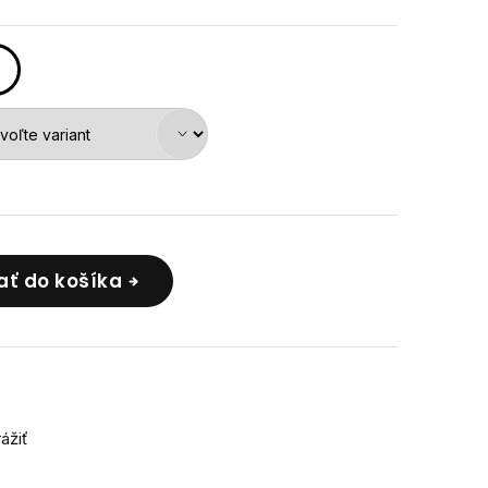
ať do košíka
rážiť