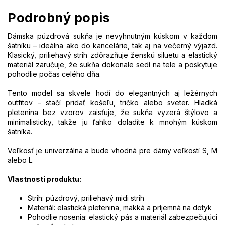
Podrobný popis
Dámska púzdrová sukňa je nevyhnutným kúskom v každom
šatníku – ideálna ako do kancelárie, tak aj na večerný výjazd.
Klasický, priliehavý strih zdôrazňuje ženskú siluetu a elastický
materiál zaručuje, že sukňa dokonale sedí na tele a poskytuje
pohodlie počas celého dňa.
Tento model sa skvele hodí do elegantných aj ležérnych
outfitov – stačí pridať košeľu, tričko alebo sveter. Hladká
pletenina bez vzorov zaisťuje, že sukňa vyzerá štýlovo a
minimalisticky, takže ju ľahko doladíte k mnohým kúskom
šatníka.
Veľkosť je univerzálna a bude vhodná pre dámy veľkostí S, M
alebo L.
Vlastnosti produktu:
Strih: púzdrový, priliehavý midi strih
Materiál: elastická pletenina, mäkká a príjemná na dotyk
Pohodlie nosenia: elastický pás a materiál zabezpečujúci