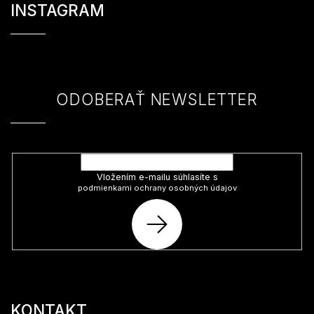
á
INSTAGRAM
p
ä
t
i
e
ODOBERAŤ NEWSLETTER
Vložte svoj e-mail a my Vám budeme zasielať informácie o nových
produktoch na našom e-shope.
Vložením e-mailu súhlasíte s
podmienkami ochrany osobných údajov
PRIHLÁSIŤ
SA
KONTAKT