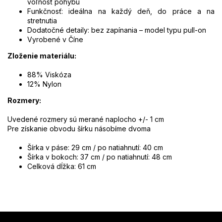
voľnosť pohybu
Funkčnosť: ideálna na každý deň, do práce a na
stretnutia
Dodatočné detaily: bez zapínania – model typu pull-on
Vyrobené v Číne
Zloženie materiálu:
88% Viskóza
12% Nylon
Rozmery:
Uvedené rozmery sú merané naplocho +/- 1 cm
Pre získanie obvodu šírku násobíme dvoma
Šírka v páse: 29 cm / po natiahnutí: 40 cm
Šírka v bokoch: 37 cm / po natiahnutí: 48 cm
Celková dĺžka: 61 cm
Z