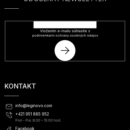
Vložte svoj e-mail a my Vám budeme zasielať informácie o nových
produktoch na našom e-shope.
Vložením e-mailu súhlasíte s
podmienkami ochrany osobných údajov
PRIHLÁSIŤ
SA
KONTAKT
info
@
leginovo.com
+421 951 885 952
Pon - Pia: 8:00 – 15:00 hod.
Facebook