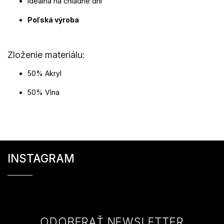
Ideálna na chladné dni
Poľská výroba
Zloženie materiálu:
50% Akryl
50% Vlna
Z
á
INSTAGRAM
p
ä
t
i
e
ODOBERAŤ NEWSLETTER