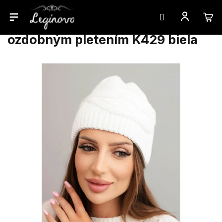
Prejsť
Dámska zimná vlnená čiapka s
na
ozdobným pletením K429 biela
obsah