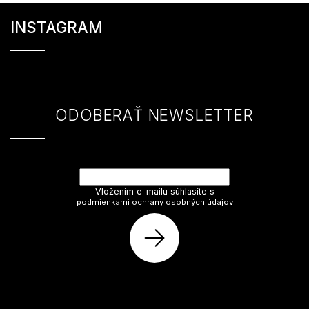
Z
á
INSTAGRAM
p
ä
t
i
e
ODOBERAŤ NEWSLETTER
Vložte svoj e-mail a my Vám budeme zasielať informácie o nových
produktoch na našom e-shope.
Vložením e-mailu súhlasíte s
podmienkami ochrany osobných údajov
PRIHLÁSIŤ
SA