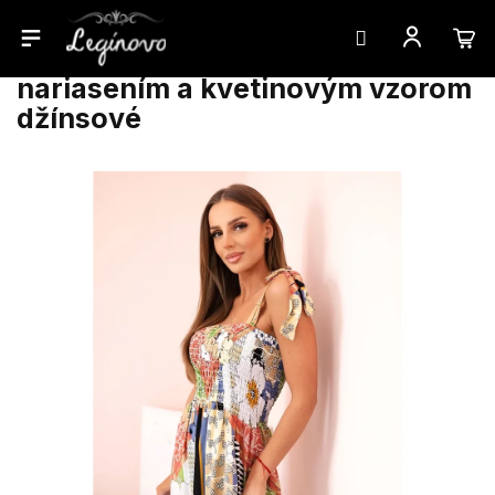
Prejsť
Dámske bavlnené šaty s
na
nariasením a kvetinovým vzorom
obsah
džínsové