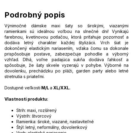
Podrobný popis
Výnimočné dámske maxi šaty so širokými, viazanými
ramienkami sú ideálnou voľbou na slnečné dni! Vynikajú
farebnou, kvetinovou potlačou, ktorá priťahuje pozornosť a
dodáva letný charakter každej štylizácii. Vrch šiat je
dokončený elastickým nariasením, vďaka čomu sa dokonale
prispôsobuje postave, zabezpečuje pohodlie a výborný
vzhľad. Dlhá, voľne padajúca sukňa dodáva ľahkosť a
spôsobuje, že šaty skvele vyzerajú v pohybe. Výborné na
dovolenku, prechádzku po pláži, garden party alebo letné
stretnutia s priateľmi.
Dostupné veľkosti
M/L
a
XL/XXL.
Vlastnosti produktu:
Strih: maxi, rozšírený
Výstrih: štvorcový
Ramienka: široké, viazané, nastaviteľné
Štýl: letný, neformálny, dovolenkový
Vrch: elastické nariasenie