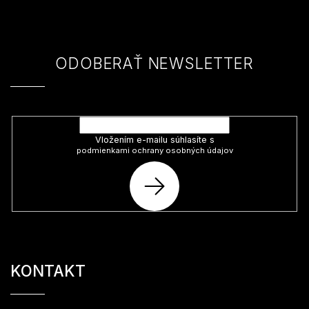
ä
t
i
e
ODOBERAŤ NEWSLETTER
Vložte svoj e-mail a my Vám budeme zasielať informácie o nových
produktoch na našom e-shope.
Vložením e-mailu súhlasíte s
podmienkami ochrany osobných údajov
PRIHLÁSIŤ
SA
KONTAKT