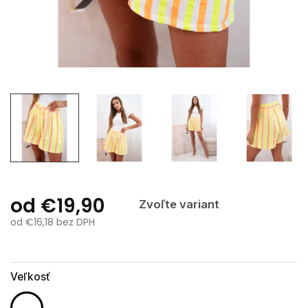
od
€19,90
Zvoľte variant
od
€16,18
bez DPH
Jednotková
cena:
Veľkosť