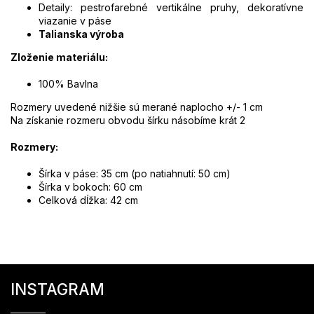
Detaily: pestrofarebné vertikálne pruhy, dekoratívne
viazanie v páse
Talianska výroba
Zloženie materiálu:
100% Bavlna
Rozmery uvedené nižšie sú merané naplocho +/- 1 cm
Na získanie rozmeru obvodu šírku násobíme krát 2
Rozmery:
Šírka v páse: 35 cm (po natiahnutí: 50 cm)
Šírka v bokoch: 60 cm
Celková dĺžka: 42 cm
Z
á
INSTAGRAM
p