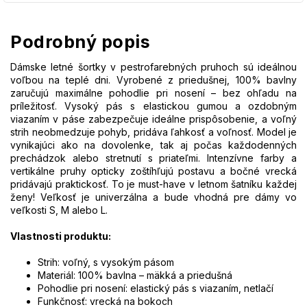
Podrobný popis
Dámske letné šortky v pestrofarebných pruhoch sú ideálnou
voľbou na teplé dni. Vyrobené z priedušnej, 100% bavlny
zaručujú maximálne pohodlie pri nosení – bez ohľadu na
príležitosť. Vysoký pás s elastickou gumou a ozdobným
viazaním v páse zabezpečuje ideálne prispôsobenie, a voľný
strih neobmedzuje pohyb, pridáva ľahkosť a voľnosť. Model je
vynikajúci ako na dovolenke, tak aj počas každodenných
prechádzok alebo stretnutí s priateľmi. Intenzívne farby a
vertikálne pruhy opticky zoštíhľujú postavu a bočné vrecká
pridávajú praktickosť. To je must-have v letnom šatníku každej
ženy! Veľkosť je univerzálna a bude vhodná pre dámy vo
veľkosti S, M alebo L.
Vlastnosti produktu:
Strih: voľný, s vysokým pásom
Materiál: 100% bavlna – mäkká a priedušná
Pohodlie pri nosení: elastický pás s viazaním, netlačí
Funkčnosť: vrecká na bokoch