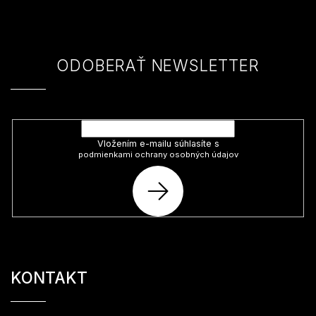
ä
t
i
e
ODOBERAŤ NEWSLETTER
Vložte svoj e-mail a my Vám budeme zasielať informácie o nových
produktoch na našom e-shope.
Vložením e-mailu súhlasíte s
podmienkami ochrany osobných údajov
PRIHLÁSIŤ
SA
KONTAKT