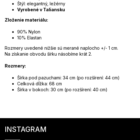
Štýl: elegantný, ležérny
Vyrobené v Taliansku
Zloženie materiálu:
90% Nylon
10% Elastan
Rozmery uvedené nižšie sú merané naplocho +/- 1 cm.
Na získanie obvodu šírku násobíme krát 2.
Rozmery:
Šírka pod pazuchami: 34 cm (po rozšírení: 44 cm)
Celková dĺžka: 68 cm
Šírka v bokoch: 30 cm (po rozšírení: 40 cm)
Z
á
INSTAGRAM
p