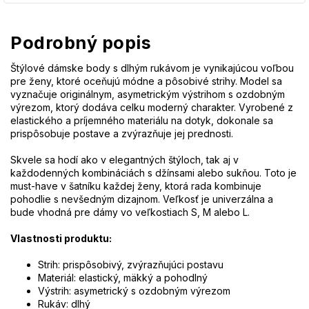
Podrobný popis
Štýlové dámske body s dlhým rukávom je vynikajúcou voľbou
pre ženy, ktoré oceňujú módne a pôsobivé strihy. Model sa
vyznačuje originálnym, asymetrickým výstrihom s ozdobným
výrezom, ktorý dodáva celku moderný charakter. Vyrobené z
elastického a príjemného materiálu na dotyk, dokonale sa
prispôsobuje postave a zvýrazňuje jej prednosti.
Skvele sa hodí ako v elegantných štýloch, tak aj v
každodenných kombináciách s džínsami alebo sukňou. Toto je
must-have v šatníku každej ženy, ktorá rada kombinuje
pohodlie s nevšedným dizajnom. Veľkosť je univerzálna a
bude vhodná pre dámy vo veľkostiach S, M alebo L.
Vlastnosti produktu:
Strih: prispôsobivý, zvýrazňujúci postavu
Materiál: elastický, mäkký a pohodlný
Výstrih: asymetrický s ozdobným výrezom
Rukáv: dlhý