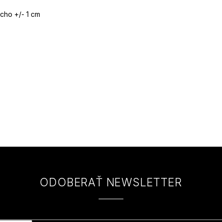
cho +/- 1 cm
ODOBERAŤ NEWSLETTER
 e-mail a my Vám budeme zasielať informácie o nových produktoch na na