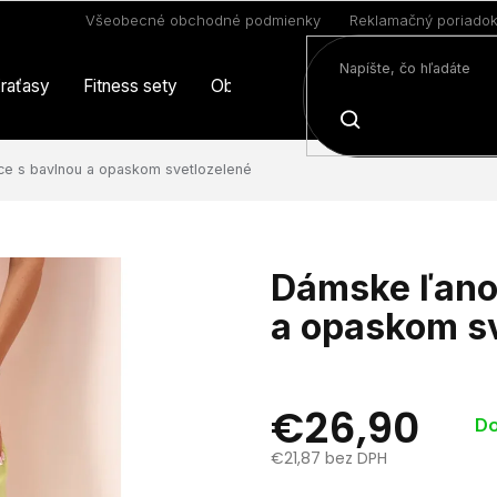
Všeobecné obchodné podmienky
Reklamačný poriado
raťasy
Fitness sety
Oblečenie
Limitovaná edícia
HĽADAŤ
ce s bavlnou a opaskom svetlozelené
Dámske ľano
a opaskom s
€26,90
Do
€21,87 bez DPH
Jednotková