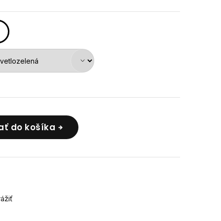
ať do košíka
rážiť