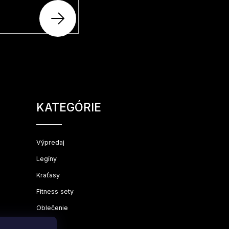
PRIHLÁSIŤ
SA
Preskočiť
kategórie
KATEGÓRIE
Výpredaj
Legíny
Kraťasy
Fitness sety
Oblečenie