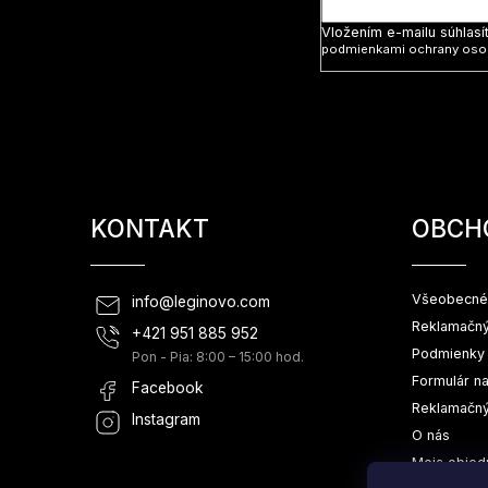
Vložením e-mailu súhlasí
podmienkami ochrany oso
KONTAKT
OBCH
Všeobecné
info
@
leginovo.com
Reklamačný
+421 951 885 952
Podmienky 
Pon - Pia: 8:00 – 15:00 hod.
Formulár n
Facebook
Reklamačný
Instagram
O nás
Moja objed