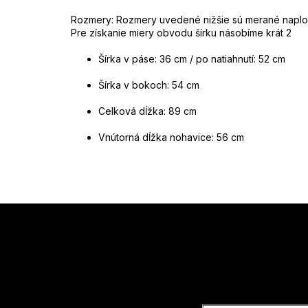
Rozmery:
Rozmery uvedené nižšie sú merané naplo
Pre získanie miery obvodu šírku násobíme krát 2
Šírka v páse: 36 cm / po natiahnutí: 52 cm
Šírka v bokoch: 54 cm
Celková dĺžka: 89 cm
Vnútorná dĺžka nohavice: 56 cm
Z
á
p
ä
t
Vložte svoj
i
e