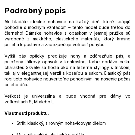
Podrobný popis
Ak hľadáte ideálne nohavice na každý deň, ktoré spájajú
pohodlie s módnym vzhľadom – tento model bude trefou do
čierneho! Dámske nohavice s opaskom v jemnej prúžke sú
vyrobené z mäkkého, elastického materiálu, ktorý krásne
prilieha k postave a zabezpečuje voľnosť pohybu.
Vyšší pás opticky predlžuje nohy a zdôrazňuje pás, a
priložený látkový opasok v kontrastnej farbe dodáva celku
charakter. Skvele sa hodia ako na ležérne stylingy s tričkom,
tak aj v elegantnejšej verzii s košeľou a sakom. Elastický pás
robí tieto nohavice neuveriteľne pohodlnými na nosenie počas
celého dňa.
Veľkosť je univerzálna a bude vhodná pre dámy vo
veľkostiach S, M alebo L.
Vlastnosti produktu:
Strih: klasický, s rovným nohavicovým dielom
Materiál: mäkký, elastický v prúžku