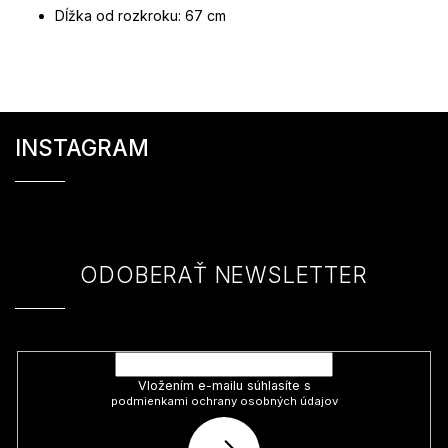
Dĺžka od rozkroku: 67 cm
Z
á
INSTAGRAM
p
ä
t
i
e
ODOBERAŤ NEWSLETTER
Vložte svoj e-mail a my Vám budeme zasielať informácie o nových
produktoch na našom e-shope.
Vložením e-mailu súhlasíte s
podmienkami ochrany osobných údajov
PRIHLÁSIŤ