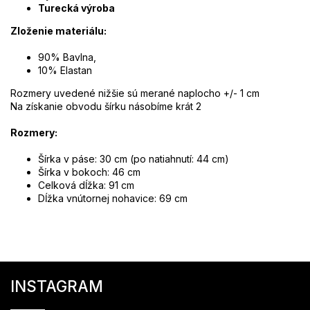
Turecká výroba
Zloženie materiálu:
90% Bavlna,
10% Elastan
Rozmery uvedené nižšie sú merané naplocho +/- 1 cm
Na získanie obvodu šírku násobíme krát 2
Rozmery:
Šírka v páse: 30 cm (po natiahnutí: 44 cm)
Šírka v bokoch: 46 cm
Celková dĺžka: 91 cm
Dĺžka vnútornej nohavice: 69 cm
Z
á
INSTAGRAM
p