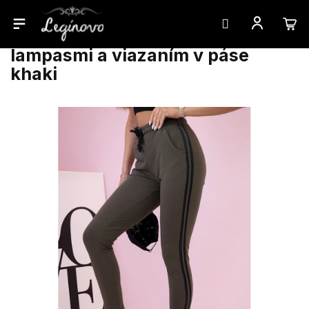
Prejsť
Dámske teplákové nohavice s
na
lampasmi a viazaním v páse
obsah
khaki