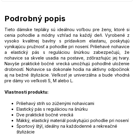
Podrobný popis
Tieto dámske tepláky sú ideálnou voľbou pre ženy, ktoré si
cenia pohodlie a módny vzhľad na každý deň. Vyrobené z
vysoko kvalitnej bavlny s prídavkom elastanu, poskytujú
vynikajúcu pružnosť a pohodlie pri nosení. Priliehavé nohavice
a elastický pás s reguláciou šnúrkou zabezpečujú, že
nohavice sa skvele usadia na postave, zdôrazňujúc jej tvary.
Navyše praktické bočné vrecká umožňujú pohodlné uloženie
drobností. Nohavice sa dokonale hodia na aktívny odpočinok
aj na bežné štylizácie. Veľkosť je univerzálna a bude vhodná
pre dámy vo veľkosti S, M alebo L.
Vlastnosti produktu:
Priliehavý strih so zúženými nohavicami
Elastický pás s reguláciou na šnúrku
Dve praktické bočné vrecká
Mäkký, elastický materiál poskytujúci pohodlie pri nosení
Športový štýl, ideálny na každodenné a rekreačné
štylizácie