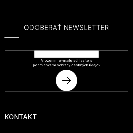
ä
t
i
e
ODOBERAŤ NEWSLETTER
Vložte svoj e-mail a my Vám budeme zasielať informácie o nových
produktoch na našom e-shope.
Vložením e-mailu súhlasíte s
podmienkami ochrany osobných údajov
PRIHLÁSIŤ
SA
KONTAKT