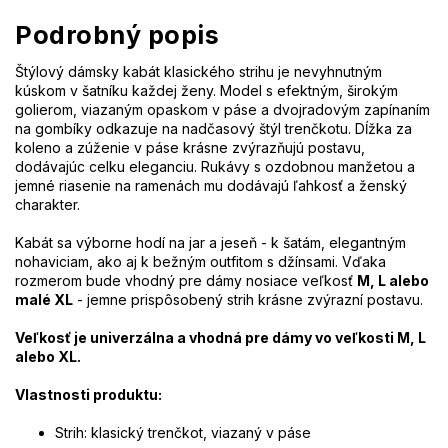
Podrobný popis
Štýlový dámsky kabát klasického strihu je nevyhnutným
kúskom v šatníku každej ženy. Model s efektným, širokým
golierom, viazaným opaskom v páse a dvojradovým zapínaním
na gombíky odkazuje na nadčasový štýl trenčkotu. Dĺžka za
koleno a zúženie v páse krásne zvýrazňujú postavu,
dodávajúc celku eleganciu. Rukávy s ozdobnou manžetou a
jemné riasenie na ramenách mu dodávajú ľahkosť a ženský
charakter.
Kabát sa výborne hodí na jar a jeseň - k šatám, elegantným
nohaviciam, ako aj k bežným outfitom s džínsami. Vďaka
rozmerom bude vhodný pre dámy nosiace veľkosť
M, L alebo
malé XL
- jemne prispôsobený strih krásne zvýrazní postavu.
Veľkosť je univerzálna a vhodná pre dámy vo veľkosti M, L
alebo XL.
Vlastnosti produktu:
Strih: klasický trenčkot, viazaný v páse