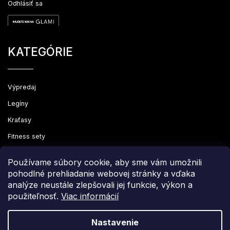
Odhlásiť sa
KATEGÓRIE
Výpredaj
Legíny
Kraťasy
Fitness sety
Oblečenie
Používame súbory cookie, aby sme vám umožnili
pohodlné prehliadanie webovej stránky a vďaka
analýze neustále zlepšovali jej funkcie, výkon a
použiteľnosť.
Viac informácií
Copyright 2026
Leginovo
. Všetky práva vyhradené.
Upraviť nastavenie cookies
Nastavenie
Grafický návrh vytvořil a nakódoval
Shoptak.cz