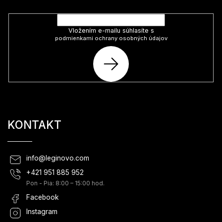
produktoch na našom e-shope.
Vložením e-mailu súhlasíte s
podmienkami ochrany osobných údajov
PRIHLÁSIŤ
SA
KONTAKT
info
@
leginovo.com
+421 951 885 952
Pon - Pia: 8:00 – 15:00 hod.
Facebook
Instagram