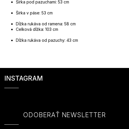
Šírka pod pazuchami: 53 cm
Šírka v páse: 53 cm
Dĺžka rukáva od ramena: 58 cm
Celková dĺžka: 103 cm
Dĺžka rukáva od pazuchy: 43 cm
Z
á
INSTAGRAM
p
ä
t
i
e
ODOBERAŤ NEWSLETTER
Vložte svoj e-mail a my Vám budeme zasielať informácie o nových