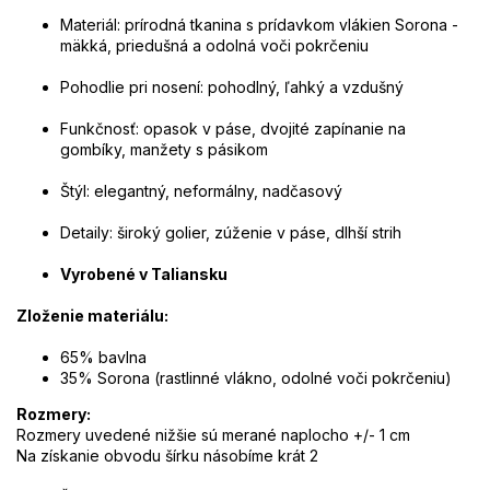
Materiál: prírodná tkanina s prídavkom vlákien Sorona -
mäkká, priedušná a odolná voči pokrčeniu
Pohodlie pri nosení: pohodlný, ľahký a vzdušný
Funkčnosť: opasok v páse, dvojité zapínanie na
gombíky, manžety s pásikom
Štýl: elegantný, neformálny, nadčasový
Detaily: široký golier, zúženie v páse, dlhší strih
Vyrobené v Taliansku
Zloženie materiálu:
65% bavlna
35% Sorona (rastlinné vlákno, odolné voči pokrčeniu)
Rozmery:
Rozmery uvedené nižšie sú merané naplocho +/- 1 cm
Na získanie obvodu šírku násobíme krát 2