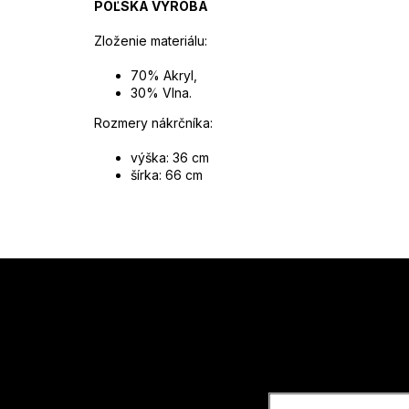
POĽSKÁ VÝROBA
Zloženie materiálu:
70% Akryl,
30% Vlna.
Rozmery nákrčníka:
výška: 36 cm
šírka: 66 cm
Z
á
p
ä
t
Vložte svoj
i
e