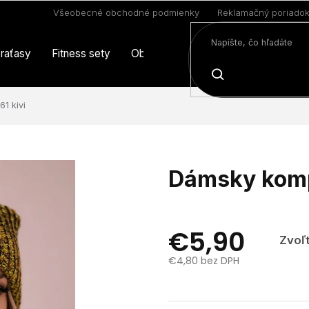
Všeobecné obchodné podmienky
Reklamačný poriado
raťasy
Fitness sety
Oblečenie
Limitovaná edícia
HĽADAŤ
1 kivi
Dámsky komp
€5,90
Zvoľt
€4,80 bez DPH
Jednotková
cena: