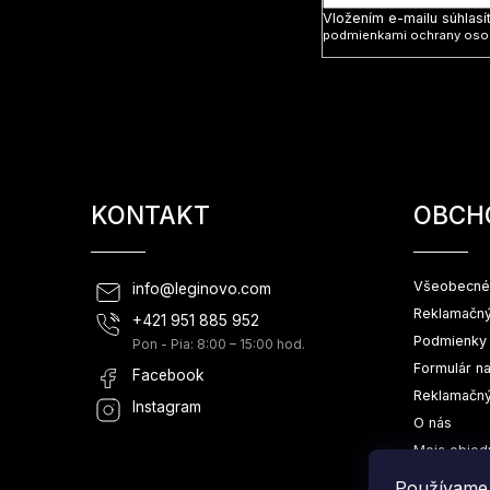
Vložením e-mailu súhlasí
podmienkami ochrany oso
KONTAKT
OBCH
Všeobecné
info
@
leginovo.com
Reklamačný
+421 951 885 952
Podmienky 
Pon - Pia: 8:00 – 15:00 hod.
Formulár n
Facebook
Reklamačný
Instagram
O nás
Moja objed
Používame 