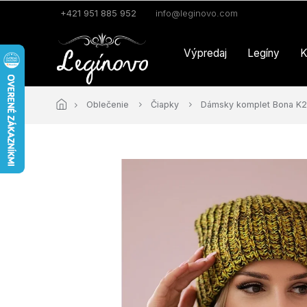
Prejsť
+421 951 885 952
info@leginovo.com
na
obsah
Výpredaj
Legíny
K
Oblečenie
Čiapky
Dámsky komplet Bona K26