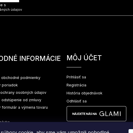
te s
bných údajov
MÔJ ÚČET
ODNÉ INFORMÁCIE
Prihlásiť sa
 obchodné podmienky
 poriadok
Registrácia
ochrany osobných údajov
História objednávok
a odstúpenie od zmluvy
Odhlásiť sa
 formulár a výmena tovaru
návka
súbory cookie, aby sme vám umožnili pohodlné