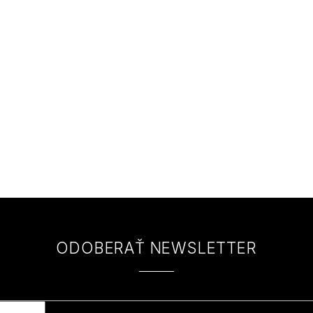
ODOBERAŤ NEWSLETTER
 e-mail a my Vám budeme zasielať informácie o nových produktoch na na