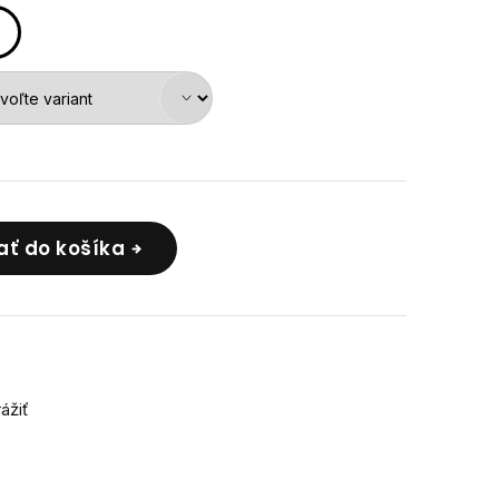
ať do košíka
rážiť