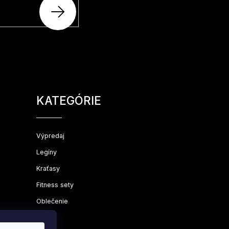
PRIHLÁSIŤ
SA
Preskočiť
kategórie
KATEGÓRIE
Výpredaj
Legíny
Kraťasy
Fitness sety
Oblečenie