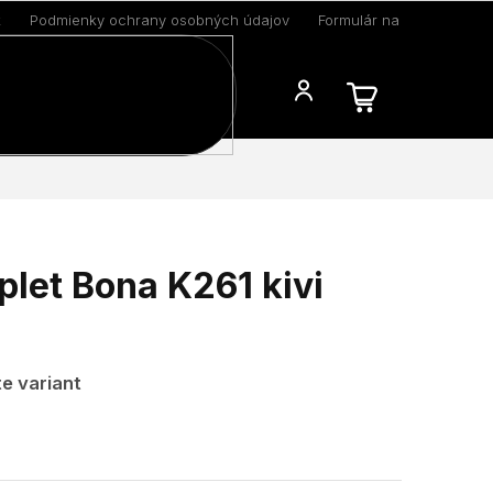
k
Podmienky ochrany osobných údajov
Formulár na odstúpenie 
Blog
let Bona K261 kivi
e variant