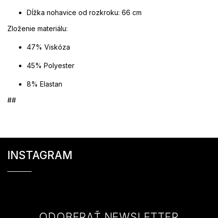
Dĺžka nohavice od rozkroku: 66 cm
Zloženie materiálu:
47% Viskóza
45% Polyester
8% Elastan
##
Z
á
INSTAGRAM
p
ä
t
i
e
ODOBERAŤ NEWSLETTER