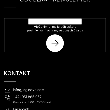
Vložte svoj e-mail a my Vám budeme zasielať informácie o nových
produktoch na našom e-shope.
Vložením e-mailu súhlasíte s
podmienkami ochrany osobných údajov
PRIHLÁSIŤ
SA
KONTAKT
info
@
leginovo.com
+421 951 885 952
Pon - Pia: 8:00 – 15:00 hod.
Facebook