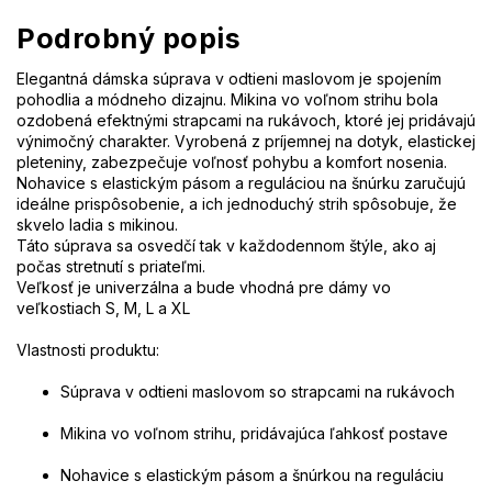
Podrobný popis
Elegantná dámska súprava v odtieni maslovom je spojením
pohodlia a módneho dizajnu. Mikina vo voľnom strihu bola
ozdobená efektnými strapcami na rukávoch, ktoré jej pridávajú
výnimočný charakter. Vyrobená z príjemnej na dotyk, elastickej
pleteniny, zabezpečuje voľnosť pohybu a komfort nosenia.
Nohavice s elastickým pásom a reguláciou na šnúrku zaručujú
ideálne prispôsobenie, a ich jednoduchý strih spôsobuje, že
skvelo ladia s mikinou.
Táto súprava sa osvedčí tak v každodennom štýle, ako aj
počas stretnutí s priateľmi.
Veľkosť je univerzálna a bude vhodná pre dámy vo
veľkostiach S, M, L a XL
Vlastnosti produktu:
Súprava v odtieni maslovom so strapcami na rukávoch
Mikina vo voľnom strihu, pridávajúca ľahkosť postave
Nohavice s elastickým pásom a šnúrkou na reguláciu