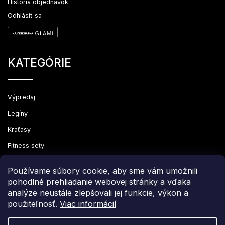
História objednávok
Odhlásiť sa
KATEGÓRIE
Výpredaj
Legíny
Kraťasy
Fitness sety
Oblečenie
Používame súbory cookie, aby sme vám umožnili
pohodlné prehliadanie webovej stránky a vďaka
analýze neustále zlepšovali jej funkcie, výkon a
použiteľnosť.
Viac informácií
Copyright 2026
Leginovo
. Všetky práva vyhradené.
Upraviť nastavenie cookies