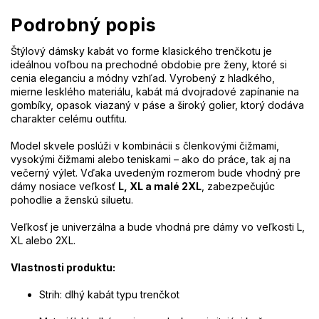
Podrobný popis
Štýlový dámsky kabát vo forme klasického trenčkotu je
ideálnou voľbou na prechodné obdobie pre ženy, ktoré si
cenia eleganciu a módny vzhľad. Vyrobený z hladkého,
mierne lesklého materiálu, kabát má dvojradové zapínanie na
gombíky, opasok viazaný v páse a široký golier, ktorý dodáva
charakter celému outfitu.
Model skvele poslúži v kombinácii s členkovými čižmami,
vysokými čižmami alebo teniskami – ako do práce, tak aj na
večerný výlet. Vďaka uvedeným rozmerom bude vhodný pre
dámy nosiace veľkosť
L, XL a malé 2XL
, zabezpečujúc
pohodlie a ženskú siluetu.
Veľkosť je univerzálna a bude vhodná pre dámy vo veľkosti L,
XL alebo 2XL.
Vlastnosti produktu:
Strih: dlhý kabát typu trenčkot