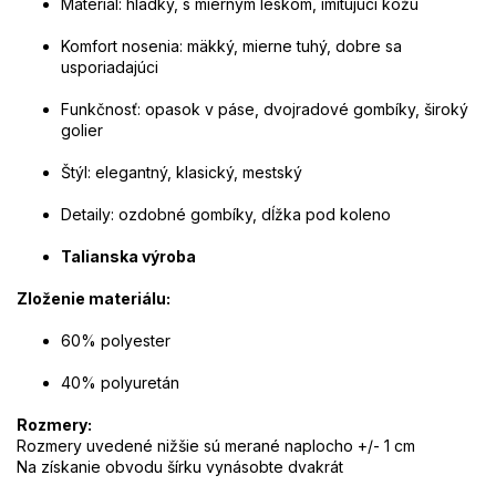
Materiál: hladký, s miernym leskom, imitujúci kožu
Komfort nosenia: mäkký, mierne tuhý, dobre sa
usporiadajúci
Funkčnosť: opasok v páse, dvojradové gombíky, široký
golier
Štýl: elegantný, klasický, mestský
Detaily: ozdobné gombíky, dĺžka pod koleno
Talianska výroba
Zloženie materiálu:
60% polyester
40% polyuretán
Rozmery:
Rozmery uvedené nižšie sú merané naplocho +/- 1 cm
Na získanie obvodu šírku vynásobte dvakrát