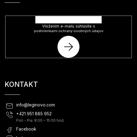
Vložte svoj e-mail a my Vám budeme zasielať informácie o nových
produktoch na našom e-shope.
Vložením e-mailu súhlasíte s
podmienkami ochrany osobných údajov
PRIHLÁSIŤ
SA
KONTAKT
info
@
leginovo.com
+421 951 885 952
Pon - Pia: 8:00 – 15:00 hod.
Facebook