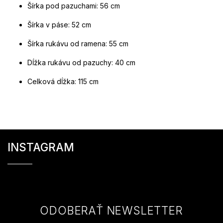
Šírka pod pazuchami: 56 cm
Šírka v páse: 52 cm
Šírka rukávu od ramena: 55 cm
Dĺžka rukávu od pazuchy: 40 cm
Celková dĺžka: 115 cm
Z
á
INSTAGRAM
p
ä
t
i
e
ODOBERAŤ NEWSLETTER