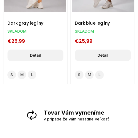
Dark blue legíny
Push-up legíny klein blue
SKLADOM
SKLADOM
€25,99
€25,99
Detail
Detail
S
M
L
S
M
L
Tovar Vám vymeníme
v prípade že vám nesadne veľkosť