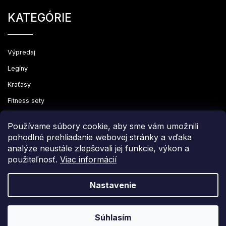
KATEGÓRIE
Výpredaj
Legíny
Kraťasy
Fitness sety
Oblečenie
Používame súbory cookie, aby sme vám umožnili
pohodlné prehliadanie webovej stránky a vďaka
analýze neustále zlepšovali jej funkcie, výkon a
použiteľnosť.
Viac informácií
Copyright 2026
Leginovo
. Všetky práva vyhradené.
Upraviť nastavenie cookies
Nastavenie
Grafický návrh vytvořil a nakódoval
Shoptak.cz
Súhlasím
Vytvoril Shoptet