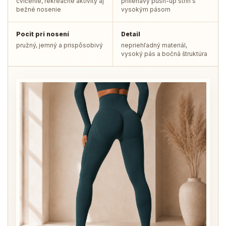
cvičenie, rekreačné aktivity aj
priliehavý push-up strih s
bežné nosenie
vysokým pásom
Pocit pri nosení
Detail
pružný, jemný a prispôsobivý
nepriehľadný materiál,
vysoký pás a bočná štruktúra