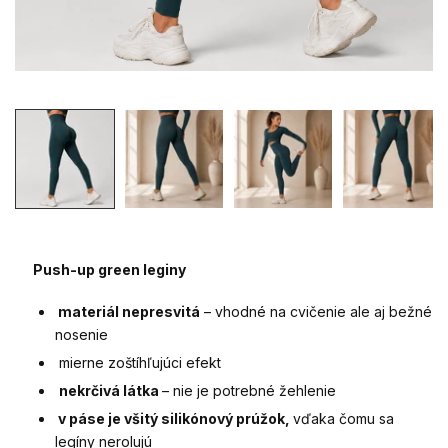
Push-up green leginy
materiál nepresvitá
– vhodné na cvičenie ale aj bežné
nosenie
mierne zoštíhľujúci efekt
nekrčivá látka
– nie je potrebné žehlenie
v páse je všitý silikónový prúžok,
vďaka čomu sa
legíny nerolujú