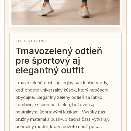
FIT & STYLING
Tmavozelený odtieň
pre športový aj
elegantný outfit
Tmavozelené push-up legíny sú ideálne vtedy,
keď chcete univerzálny kúsok, ktorý nepôsobí
obyčajne. Elegantný zelený odtieň sa ľahko
kombinuje s čiernou, bielou, béžovou aj
neutrálnymi športovými kúskami. Vysoký pás,
pružný materiál a push-up zadná časť vytvárajú
pohodlný model, ktorý môžete nosiť počas