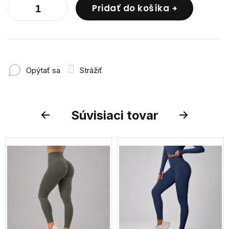
Pridať do košíka
Opýtať sa
Strážiť
Súvisiaci tovar
Previous
Next