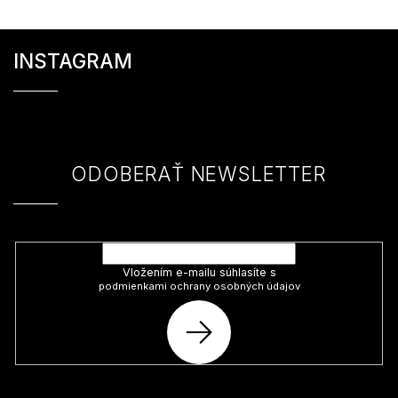
Z
á
INSTAGRAM
p
ä
t
i
e
ODOBERAŤ NEWSLETTER
Vložte svoj e-mail a my Vám budeme zasielať informácie o nových
produktoch na našom e-shope.
Vložením e-mailu súhlasíte s
podmienkami ochrany osobných údajov
PRIHLÁSIŤ
SA