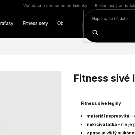
Všeobecné obchodné podmienky
Reklamačný poriado
raťasy
Fitness sety
Oblečenie
Limitovaná edícia
HĽADAŤ
Fitness sivé 
Fitness sivé legíny
materiál nepresvitá
– 
nekrčivá látka
– nie je
v páse je všitý silikón