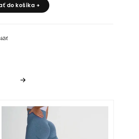
ať do košíka
rážiť
Next