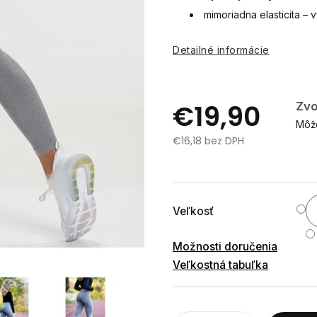
mimoriadna elasticita – 
Detailné informácie
€19,90
Zvo
Môže
€16,18 bez DPH
Jednotková
cena:
Veľkosť
Možnosti doručenia
Veľkostná tabuľka