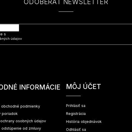
ODOBERAŤ NEWSLETTER
 e-mail a my Vám budeme zasielať informácie o nových produktoch na na
te s
bných údajov
MÔJ ÚČET
ODNÉ INFORMÁCIE
Prihlásiť sa
 obchodné podmienky
 poriadok
Registrácia
ochrany osobných údajov
História objednávok
a odstúpenie od zmluvy
Odhlásiť sa