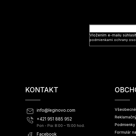
ä
t
Vložte svoj
i
e
Vložením e-mailu súhlasí
podmienkami ochrany oso
KONTAKT
OBCH
Všeobecné
info
@
leginovo.com
Reklamačný
+421 951 885 952
Podmienky 
Pon - Pia: 8:00 – 15:00 hod.
Formulár n
Facebook