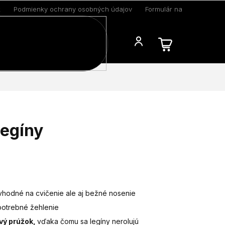
k
Podmienky ochrany osobných údajov
Formulár na odstúpenie 
Blog
legíny
vhodné na cvičenie ale aj bežné nosenie
 potrebné žehlenie
ový prúžok,
vďaka čomu sa legíny nerolujú