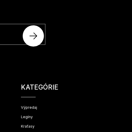
šom e-shope.
PRIHLÁSIŤ
SA
Preskočiť
kategórie
KATEGÓRIE
Výpredaj
Legíny
Kraťasy