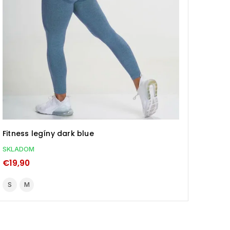
Fitness legíny dark blue
Fitne
SKLADOM
SKLA
€19,90
€19,
S
M
S