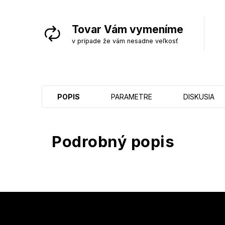
Tovar Vám vymeníme
v prípade že vám nesadne veľkosť
POPIS
PARAMETRE
DISKUSIA
Podrobný popis
Z
á
p