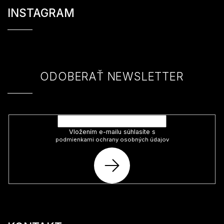
á
INSTAGRAM
p
ä
t
i
e
ODOBERAŤ NEWSLETTER
Vložte svoj e-mail a my Vám budeme zasielať informácie o nových
produktoch na našom e-shope.
Vložením e-mailu súhlasíte s
podmienkami ochrany osobných údajov
PRIHLÁSIŤ
SA