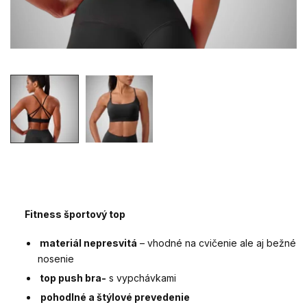
Fitness športový top
materiál nepresvitá
– vhodné na cvičenie ale aj bežné
nosenie
top push bra-
s vypchávkami
pohodlné a štýlové prevedenie