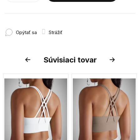
Opýtať sa
Strážiť
Súvisiaci tovar
Previous
Next